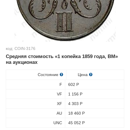
код: COIN-3176
Средняя стоимость «1 копейка 1859 года, ВМ»
на аукционах
Состояние
Цена
F
602
Р
VF
1 156
Р
XF
4 303
Р
AU
18 460
Р
UNC
45 052
Р