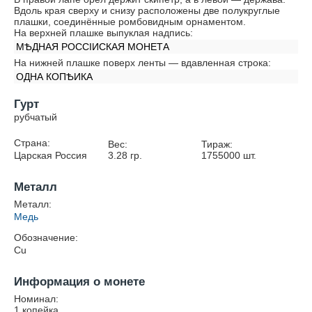
Вдоль края сверху и снизу расположены две полукруглые
плашки, соединённые ромбовидным орнаментом.
На верхней плашке выпуклая надпись:
МѢДНАЯ РОССIИСКАЯ МОНЕТА
На нижней плашке поверх ленты — вдавленная строка:
ОДНА КОПѢИКА
Гурт
рубчатый
Страна:
Вес:
Тираж:
Царская Россия
3.28
гр.
1755000
шт.
Металл
Металл:
Медь
Обозначение:
Cu
Информация о монете
Номинал:
1 копейка