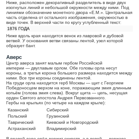
Ниже, расположен декоративный разделитель в виде двух
изогнутых линий и небольшой окружности между ними. Под
линиями обозначение монетного двора «Е.М.». Центральная
часть отделена от остального изображения, окружностью в
виде точек. В верхней части по кругу углубленный текст:
1876 ГОДА
Ниже вдоль края находится венок из лавровой и дубовой
ветвей. У основания ветви связаны лентой, узел которой
образует бант.
Аверс
Центр аверса занят малым гербом Российской
империи — двуглавым орлом. Обе головы орла несут
короны, а третья корона большего размера находится между
ними. Все три короны соединены лентой.
На груди орла находится герб Москвы — щит с Георгием
Победоносцем верхом на коне, поражающим змия длинным
копьём (голова змия слева). Вокруг щита — цепь, несущая
орден Святого апостола Андрея Первозванного.
Гербы на крыльях (по четыре на каждом крыле):
Казанский
Сибирский
Польский
Грузинский
Таврический
Киевский и Новгородский
Астраханский
Владимирский
В правой лапе орёл держит скипетр, а в левой — держава.