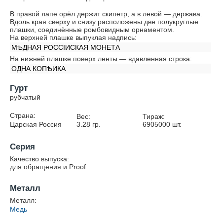
В правой лапе орёл держит скипетр, а в левой — держава.
Вдоль края сверху и снизу расположены две полукруглые
плашки, соединённые ромбовидным орнаментом.
На верхней плашке выпуклая надпись:
МѢДНАЯ РОССIИСКАЯ МОНЕТА
На нижней плашке поверх ленты — вдавленная строка:
ОДНА КОПѢИКА
Гурт
рубчатый
Страна:
Вес:
Тираж:
Царская Россия
3.28
гр.
6905000
шт.
Серия
Качество выпуска:
для обращения и Proof
Металл
Металл:
Медь