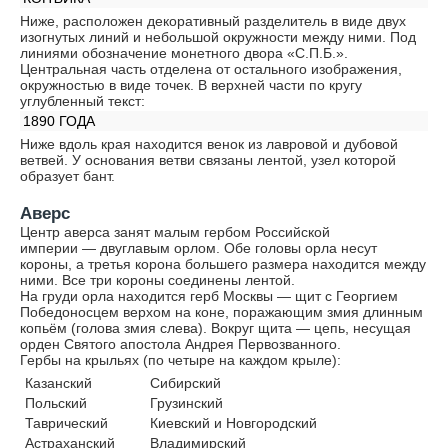
Ниже, расположен декоративный разделитель в виде двух
изогнутых линий и небольшой окружности между ними. Под
линиями обозначение монетного двора «С.П.Б.».
Центральная часть отделена от остального изображения,
окружностью в виде точек. В верхней части по кругу
углубленный текст:
1890 ГОДА
Ниже вдоль края находится венок из лавровой и дубовой
ветвей. У основания ветви связаны лентой, узел которой
образует бант.
Аверс
Центр аверса занят малым гербом Российской
империи — двуглавым орлом. Обе головы орла несут
короны, а третья корона большего размера находится между
ними. Все три короны соединены лентой.
На груди орла находится герб Москвы — щит с Георгием
Победоносцем верхом на коне, поражающим змия длинным
копьём (голова змия слева). Вокруг щита — цепь, несущая
орден Святого апостола Андрея Первозванного.
Гербы на крыльях (по четыре на каждом крыле):
Казанский
Сибирский
Польский
Грузинский
Таврический
Киевский и Новгородский
Астраханский
Владимирский