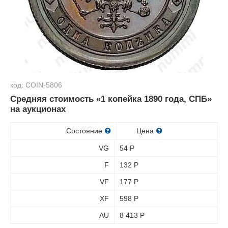
код: COIN-5806
Средняя стоимость «1 копейка 1890 года, СПБ»
на аукционах
Состояние
Цена
VG
54
Р
F
132
Р
VF
177
Р
XF
598
Р
AU
8 413
Р