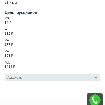
21.7
мм
Цены аукционов
VG:
54
₽
F:
132
₽
VF:
177
₽
XF:
598
₽
AU:
8413
₽
Аукционы