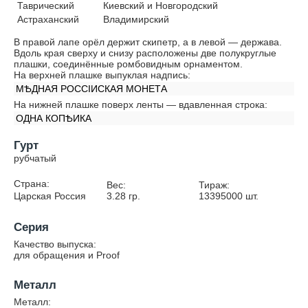
Таврический
Киевский и Новгородский
Астраханский
Владимирский
В правой лапе орёл держит скипетр, а в левой — держава.
Вдоль края сверху и снизу расположены две полукруглые
плашки, соединённые ромбовидным орнаментом.
На верхней плашке выпуклая надпись:
МѢДНАЯ РОССIИСКАЯ МОНЕТА
На нижней плашке поверх ленты — вдавленная строка:
ОДНА КОПѢИКА
Гурт
рубчатый
Страна:
Вес:
Тираж:
Царская Россия
3.28
гр.
13395000
шт.
Серия
Качество выпуска:
для обращения и Proof
Металл
Металл: