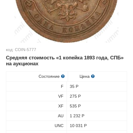
код: COIN-5777
Средняя стоимость «1 копейка 1893 года, СПБ»
на аукционах
Состояние
Цена
F
35
Р
VF
275
Р
XF
535
Р
AU
1 232
Р
UNC
10 031
Р