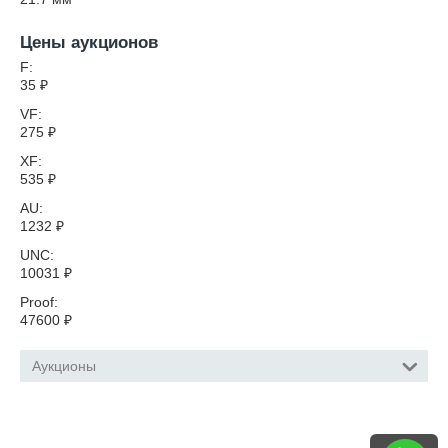
Цены аукционов
F:
35
₽
VF:
275
₽
XF:
535
₽
AU:
1232
₽
UNC:
10031
₽
Proof:
47600
₽
Аукционы