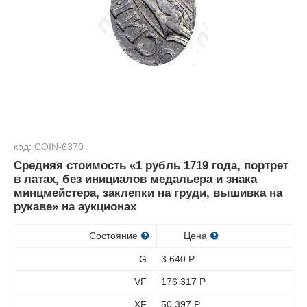
код: COIN-6370
Средняя стоимость «1 рубль 1719 года, портрет
в латах, без инициалов медальера и знака
минцмейстера, заклепки на груди, вышивка на
рукаве» на аукционах
Состояние
Цена
G
3 640
Р
VF
176 317
Р
XF
50 397
Р