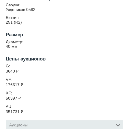
Сводка:
Уздеников 0582
Биткин:
251 (R2)
Размер
Диаметр:
40
мм
Цены аукционов
G:
3640
₽
VF:
176317
₽
XF:
50397
₽
AU:
351731
₽
Аукционы