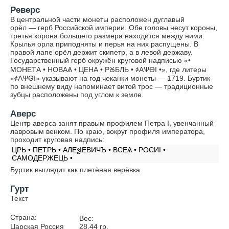
Реверс
В центральной части монеты расположен дуглавый
орёл — герб Российской империи. Обе головы несут короны,
третья корона большего размера находится между ними.
Крылья орла приподняты и перья на них распущены. В
правой лапе орёл держит скипетр, а в левой державу.
Государственный герб окружён круговой надписью «•
МОНЕТА • НОВАѦ • ЦЕНА • РꙊБЛЬ • ҂АѰѲI •», где литеры
«҂АѰѲI» указывают на год чеканки монеты — 1719. Буртик
по внешнему виду напоминает витой трос — традиционные
зубцы расположены под углом к земле.
Аверс
Центр аверса занят правым профилем Петра I, увенчанный
лавровым венком. По краю, вокруг профиля императора,
проходит круговая надпись:
ЦРЬ • ПЕТРЬ • АЛЕѯIЕВИЧЪ • ВСЕѦ • РОСИI •
САМОДЕРЖЕЦЬ •
Буртик выглядит как плетёная верёвка.
Гурт
Текст
Страна:
Вес:
Царская Россия
28.44
гр.