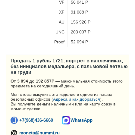
VF
56 041
Р
XF
91 088
Р
AU
156 926
Р
UNC
203 007
Р
Proof
52 094
Р
Продать 1 рубль 1721, портрет в наплечниках,
без инициалов медальера, с пальмовой ветвью
на груди
От 3 094 до 192 857
Р
— максимальная стоимость этого
предмета на сегодняшний день.
Мы готовы выкупить это изделие в одном из наших
безопасных офисов (
Адреса и как добраться
).
Вы получите деньги наличными или на карту сразу в
момент сделки.
+7(968)436-6660
WhatsApp
moneta@nummi.ru