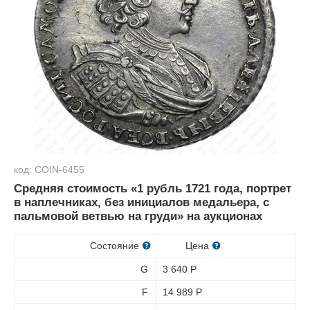
код: COIN-6455
Средняя стоимость «1 рубль 1721 года, портрет
в наплечниках, без инициалов медальера, с
пальмовой ветвью на груди» на аукционах
Состояние
Цена
G
3 640
Р
F
14 989
Р