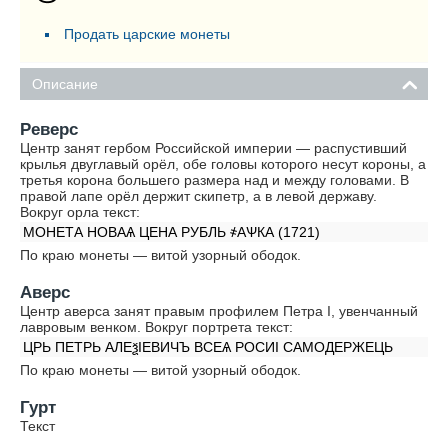
Продать царские монеты
Описание
Реверс
Центр занят гербом Российской империи — распустивший
крылья двуглавый орёл, обе головы которого несут короны, а
третья корона большего размера над и между головами. В
правой лапе орёл держит скипетр, а в левой державу.
Вокруг орла текст:
МОНЕТА НОВАѦ ЦЕНА РУБЛЬ ҂АѰКА (1721)
По краю монеты — витой узорный ободок.
Аверс
Центр аверса занят правым профилем Петра I, увенчанный
лавровым венком. Вокруг портрета текст:
ЦРЬ ПЕТРЬ АЛЕѯIЕВИЧЪ ВСЕѦ РОСИI САМОДЕРЖЕЦЬ
По краю монеты — витой узорный ободок.
Гурт
Текст