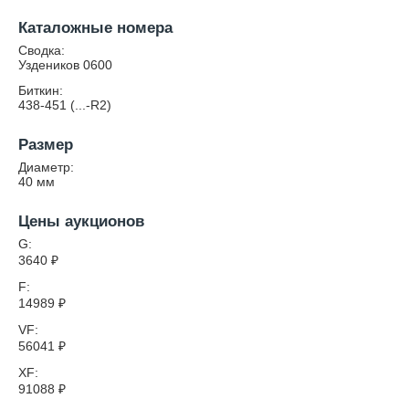
Каталожные номера
Сводка:
Уздеников 0600
Биткин:
438-451 (...-R2)
Размер
Диаметр:
40
мм
Цены аукционов
G:
3640
₽
F:
14989
₽
VF:
56041
₽
XF:
91088
₽