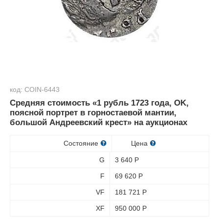
код: COIN-6443
Средняя стоимость «1 рубль 1723 года, OK,
поясной портрет в горностаевой мантии,
большой Андреевский крест» на аукционах
Состояние
Цена
G
3 640
Р
F
69 620
Р
VF
181 721
Р
XF
950 000
Р