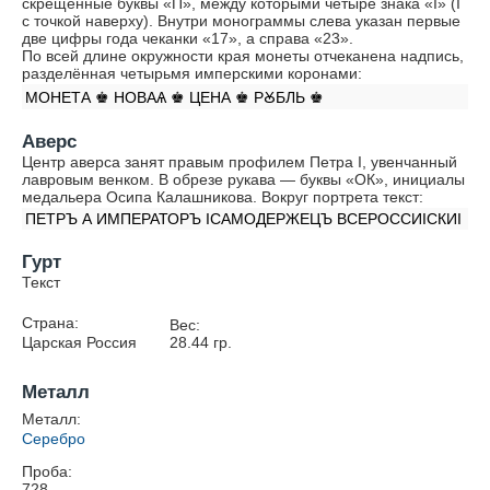
скрещенные буквы «П», между которыми четыре знака «İ» (I
с точкой наверху). Внутри монограммы слева указан первые
две цифры года чеканки «17», а справа «23».
По всей длине окружности края монеты отчеканена надпись,
разделённая четырьмя имперскими коронами:
МОНЕТА ♚ НОВАѦ ♚ ЦЕНА ♚ РꙊБЛЬ ♚
Аверс
Центр аверса занят правым профилем Петра I, увенчанный
лавровым венком. В обрезе рукава — буквы «ОК», инициалы
медальера Осипа Калашникова. Вокруг портрета текст:
ПЕТРЪ А ИМПЕРАТОРЪ IСАМОДЕРЖЕЦЪ ВСЕРОССИIСКИI
Гурт
Текст
Страна:
Вес:
Царская Россия
28.44
гр.
Металл
Металл:
Серебро
Проба:
728