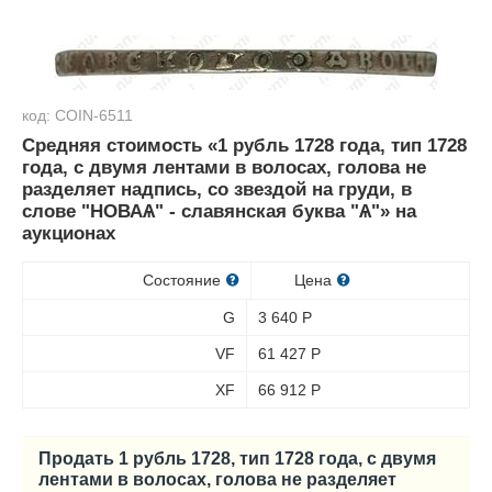
код: COIN-6511
Средняя стоимость «1 рубль 1728 года, тип 1728
года, с двумя лентами в волосах, голова не
разделяет надпись, со звездой на груди, в
слове "НОВАѦ" - славянская буква "Ѧ"» на
аукционах
Состояние
Цена
G
3 640
Р
VF
61 427
Р
XF
66 912
Р
Продать 1 рубль 1728, тип 1728 года, с двумя
лентами в волосах, голова не разделяет