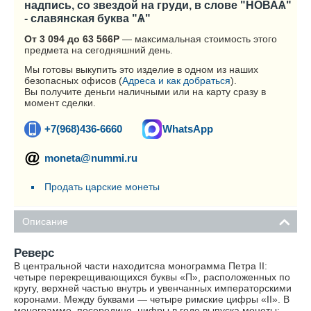
надпись, со звездой на груди, в слове "НОВАѦ"
- славянская буква "Ѧ"
От 3 094 до 63 566
Р
— максимальная стоимость этого
предмета на сегодняшний день.
Мы готовы выкупить это изделие в одном из наших
безопасных офисов (
Адреса и как добраться
).
Вы получите деньги наличными или на карту сразу в
момент сделки.
+7(968)436-6660
WhatsApp
moneta@nummi.ru
Продать царские монеты
Описание
Реверс
В центральной части находитсяа монограмма Петра II:
четыре перекрещивающихся буквы «П», расположенных по
кругу, верхней частью внутрь и увенчанных императорскими
коронами. Между буквами — четыре римские цифры «II». В
монограмме, посередине, цифры в годе выпуска монеты: