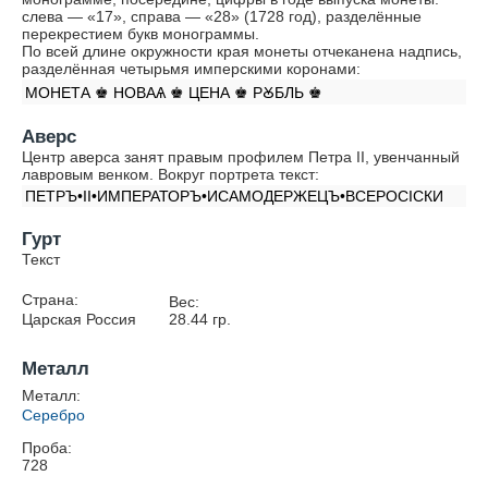
слева — «17», справа — «28» (1728 год), разделённые
перекрестием букв монограммы.
По всей длине окружности края монеты отчеканена надпись,
разделённая четырьмя имперскими коронами:
МОНЕТА ♚ НОВАѦ ♚ ЦЕНА ♚ РꙊБЛЬ ♚
Аверс
Центр аверса занят правым профилем Петра II, увенчанный
лавровым венком. Вокруг портрета текст:
ПЕТРЪ•II•ИМПЕРАТОРЪ•ИСАМОДЕРЖЕЦЪ•ВСЕРОСIСКИ
Гурт
Текст
Страна:
Вес:
Царская Россия
28.44
гр.
Металл
Металл:
Серебро
Проба:
728