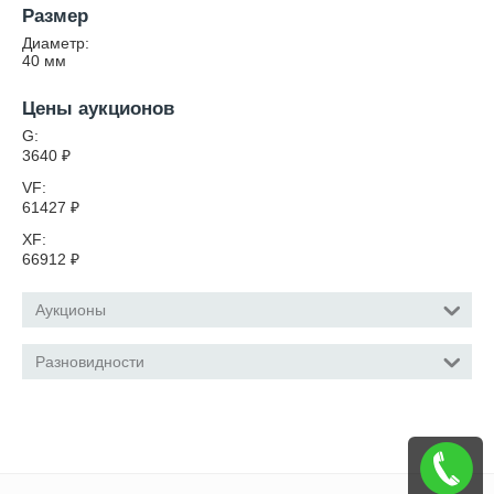
Размер
Диаметр:
40
мм
Цены аукционов
G:
3640
₽
VF:
61427
₽
XF:
66912
₽
Аукционы
Разновидности