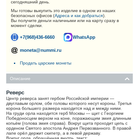
сегодняшний день.
Мы готовы выкупить это изделие в одном из наших
безопасных офисов (
Адреса и как добраться
).
Вы получите деньги наличными или на карту сразу в
момент сделки.
+7(968)436-6660
WhatsApp
moneta@nummi.ru
Продать царские монеты
Описание
Реверс
Центр реверса занят гербом Российской империи —
двуглавым орлом, обе головы которого несут короны. Третья
корона большего размера находится над и между ними.
На груди орла находится герб Москвы — щит с Георгием
Победоносцем верхом на коне, поражающим змия длинным
копьём (голова змия справа). Вокруг щита проходит цепь с
орденом Святого апостола Андрея Первозванного. В правой
лапе орёл держит скипетр, а в левой державу.
Вокруг орла, обращённая внутрь, текст: