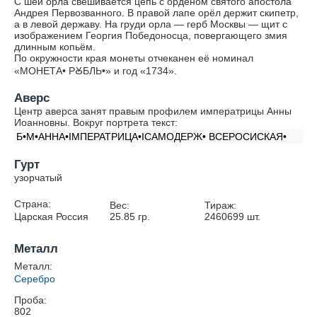
С шеи орла свешивается цепь с орденом святого апостола
Андрея Первозванного. В правой лапе орёл держит скипетр,
а в левой державу. На груди орла — герб Москвы — щит с
изображением Георгия Победоносца, повергающего змия
длинным копьём.
По окружности края монеты отчеканен её номинал
«МОНЕТА• РꙊБЛЬ•» и год «1734».
Аверс
Центр аверса занят правым профилем императрицы Анны
Иоанновны. Вокруг портрета текст:
Б•М•АННА•IМПЕРАТРИЦА•IСАМОДЕРЖ• ВСЕРОСИСКАЯ•
Гурт
узорчатый
Страна:
Вес:
Тираж:
Царская Россия
25.85
гр.
2460699
шт.
Металл
Металл:
Серебро
Проба:
802