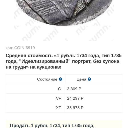
код: COIN-6919
Средняя стоимость «1 рубль 1734 года, тип 1735
года, "Идеализированный" портрет, без кулона
на груди» на аукционах
Состояние
Цена
G
3 309
Р
VF
24 297
Р
XF
38 978
Р
Продать 1 рубль 1734, тип 1735 года,