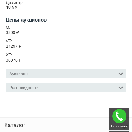
Диаметр:
40
мм
Цены аукционов
G:
3309
₽
VF:
24297
₽
XF:
38978
₽
Аукционы
Разновидности
Каталог
Позвонить