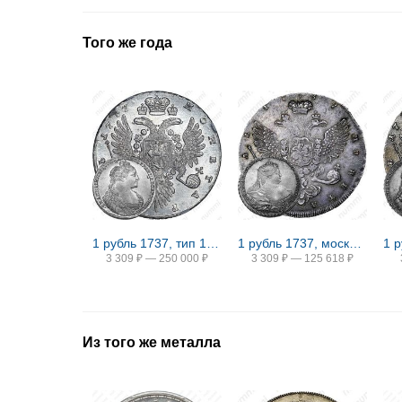
Того же года
1 рубль 1737, тип 1735 года, с кулоном на груди
1 рубль 1737, московский тип, "Б. М. Анна", портрет работы Л. Дмитриева, орел петербургского типа, крест державы не касается крыла
3 309
₽
—
250 000
₽
3 309
₽
—
125 618
₽
Из того же металла