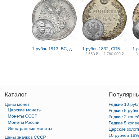
1 рубль 1913, ВС, дом Романовых
1 рубль 1832, СПБ-НГ, венок 8 звеньев
2 653
₽
—
1 780 000
₽
3
Каталог
Популярны
Цены монет
Редкие 10 руб
Царские монеты
Редкие 5 рубл
Монеты СССР
Редкие 2 копе
Монеты России
Редкие 5 копе
Иностранные монеты
Царские золо
10 рублей 189
Цены значков СССР