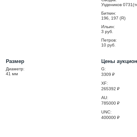
Уздеников 0731(т
Биткин:
196, 197 (R)
Ильин:
3 руб.
Петров:
10 руб.
Размер
Цены аукцио
Диаметр:
G:
41
мм
3309
₽
XF:
265392
₽
AU:
785000
₽
UNC:
400000
₽