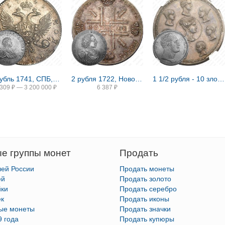
1 рубль 1741, СПБ, Иоанн, гурт надпись
2 рубля 1722, Новодел
1 1/2 рубля - 10 злотых 1836, семейный, П. У., Новодел
 309
₽
—
3 200 000
₽
6 387
₽
е группы монет
Продать
лей России
Продать монеты
ей
Продать золото
йки
Продать серебро
ек
Продать иконы
тые монеты
Продать значки
9 года
Продать купюры