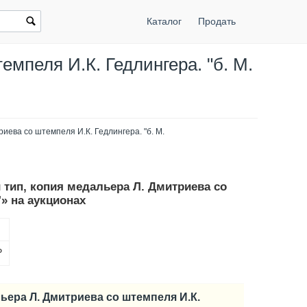
Каталог
Продать
емпеля И.К. Гедлингера. "б. М.
риева со штемпеля И.К. Гедлингера. "б. М.
 тип, копия медальера Л. Дмитриева со
"» на аукционах
Р
льера Л. Дмитриева со штемпеля И.К.