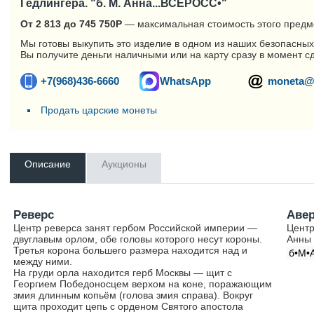
Гедлингера. "б. М. Анна...ВСЕРОСС•"
От 2 813 до 745 750
Р
— максимальная стоимость этого предм
Мы готовы выкупить это изделие в одном из наших безопасных
Вы получите деньги наличными или на карту сразу в момент с
+7(968)436-6660
WhatsApp
moneta@
Продать царские монеты
Описание
Аукционы
Реверс
Аве
Центр реверса занят гербом Российской империи —
Центр
двуглавым орлом, обе головы которого несут короны.
Анны 
Третья корона большего размера находится над и
б•М•
между ними.
На груди орла находится герб Москвы — щит с
Георгием Победоносцем верхом на коне, поражающим
змия длинным копьём (голова змия справа). Вокруг
щита проходит цепь с орденом Святого апостола