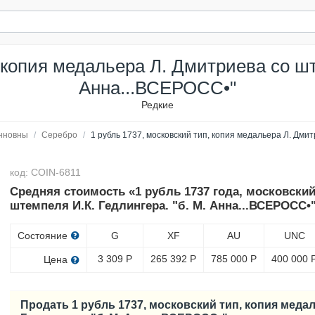
 копия медальера Л. Дмитриева со шт
Анна...ВСЕРОСС•"
Редкие
нновны
/
Серебро
/
1 рубль 1737, московский тип, копия медальера Л. Дмит
код: COIN-6811
Средняя стоимость «1 рубль 1737 года, московский
штемпеля И.К. Гедлингера. "б. М. Анна...ВСЕРОСС•
Состояние
G
XF
AU
UNC
3 309
Р
265 392
Р
785 000
Р
400 000
Цена
Продать 1 рубль 1737, московский тип, копия меда