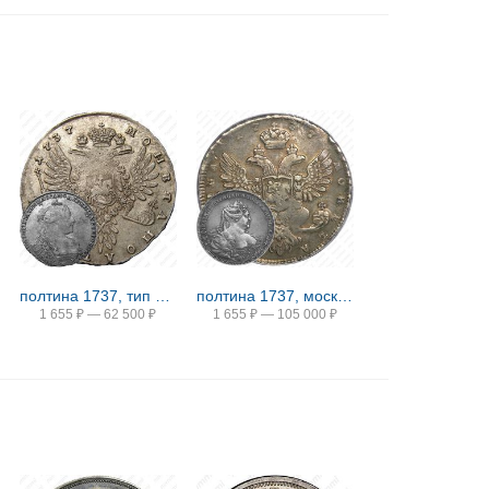
полтина 1737, тип 1735 года, с кулоном на груди, крест державы узорчатый
полтина 1737, московский тип
1 655
₽
—
62 500
₽
1 655
₽
—
105 000
₽