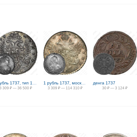
1 рубль 1737, тип 1735 года, без кулона на груди
1 рубль 1737, московский тип. "Б. М. Анна", портрет работы Л. Дмитриева, орел московского типа, крест державы касается крыла
денга 1737
3 309
₽
—
36 500
₽
3 309
₽
—
114 310
₽
30
₽
—
3 124
₽