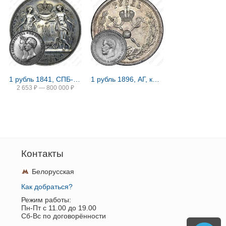
1 рубль 1841, СПБ-HI, свадьба Александра Николаевича
1 рубль 1896, АГ, коронация Николая II
2 653
₽
—
800 000
₽
Контакты
Белорусская
Как добраться?
Режим работы:
Пн-Пт c 11.00 до 19.00
Сб-Вс по договорённости