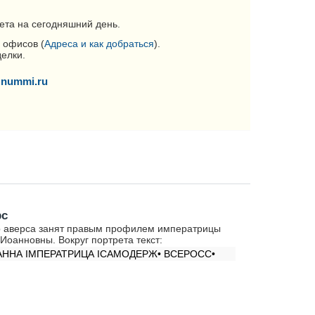
ета на сегодняшний день.
 офисов (
Адреса и как добраться
).
делки.
nummi.ru
рс
 аверса занят правым профилем императрицы
Иоанновны. Вокруг портрета текст:
АННА IМПЕРАТРИЦА IСАМОДЕРЖ• ВСЕРОСС•