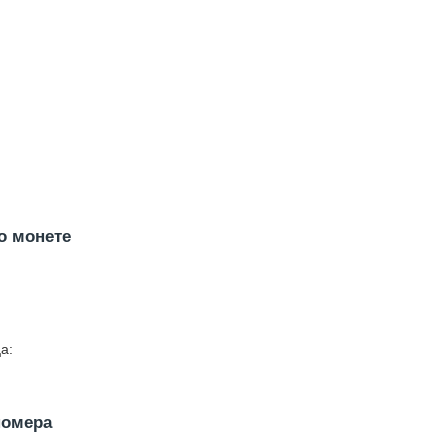
о монете
а:
номера