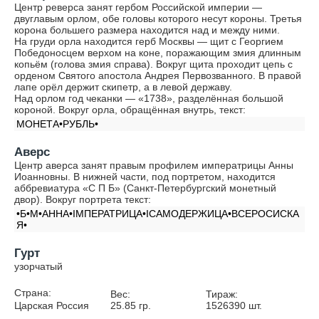
Центр реверса занят гербом Российской империи —
двуглавым орлом, обе головы которого несут короны. Третья
корона большего размера находится над и между ними.
На груди орла находится герб Москвы — щит с Георгием
Победоносцем верхом на коне, поражающим змия длинным
копьём (голова змия справа). Вокруг щита проходит цепь с
орденом Святого апостола Андрея Первозванного. В правой
лапе орёл держит скипетр, а в левой державу.
Над орлом год чеканки — «1738», разделённая большой
короной. Вокруг орла, обращённая внутрь, текст:
МОНЕТА•РУБЛЬ•
Аверс
Центр аверса занят правым профилем императрицы Анны
Иоанновны. В нижней части, под портретом, находится
аббревиатура «С П Б» (Санкт-Петербургский монетный
двор). Вокруг портрета текст:
•Б•М•АННА•IМПЕРАТРИЦА•IСАМОДЕРЖИЦА•ВСЕРОСИСКА
Я•
Гурт
узорчатый
Страна:
Вес:
Тираж:
Царская Россия
25.85
гр.
1526390
шт.