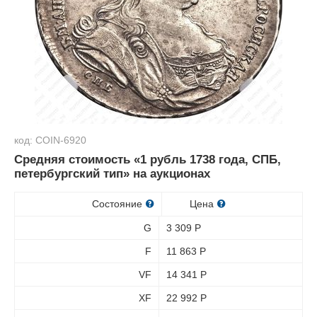
код: COIN-6920
Средняя стоимость «1 рубль 1738 года, СПБ,
петербургский тип» на аукционах
Состояние
Цена
G
3 309
Р
F
11 863
Р
VF
14 341
Р
XF
22 992
Р