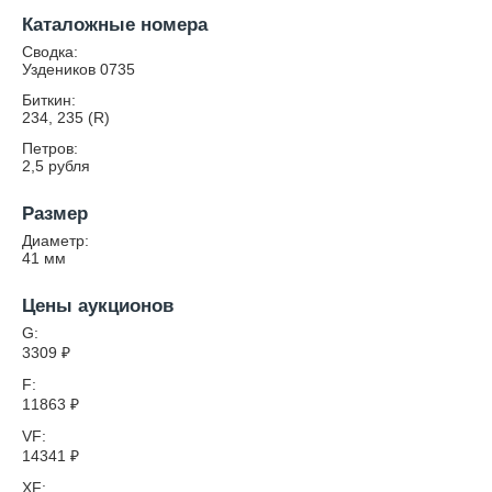
Каталожные номера
Сводка:
Уздеников 0735
Биткин:
234, 235 (R)
Петров:
2,5 рубля
Размер
Диаметр:
41
мм
Цены аукционов
G:
3309
₽
F:
11863
₽
VF:
14341
₽
XF: