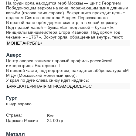
На груди орла находится герб Москвы — щит с Георгием
Победоносцем верхом на коне, поражающим змия длинным
копьём (голова змия справа). Вокруг щита проходит цепь с
орденом Святого апостола Андрея Первозванного.
В правой лапе орёл держит скипетр, а в левой державу.
Под правой лапой – буква «Е», под левой – буква «I».
Инициалы минцмейстера Егора Иванова. Над орлом год
чеканки – «1767». Вокруг орла, обращенная внутрь, текст:
МОНЕТА•РУБЛЬ•
Аверс
Центр аверса занимает правый профиль российской
императрицы Екатерины II.
В нижней части, под портретом, находится аббревиатура «М
М Д» (Московский монетный двор).
У края по дуге слева снизу идёт надпись:
Б•М•ЕКАТЕРИНА•II•IМП•IСАМОД•ВСЕРОС
Гурт
шнур вправо
Страна:
Вес:
Царская Россия
24.00
гр.
Металл