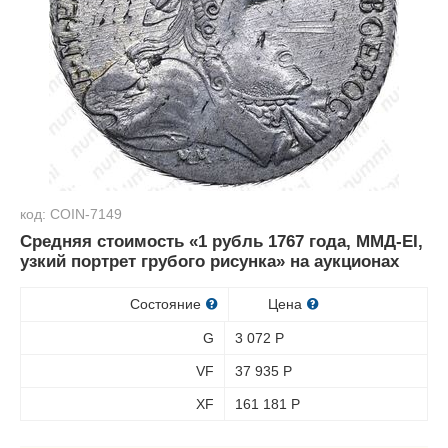
код: COIN-7149
Средняя стоимость «1 рубль 1767 года, ММД-EI,
узкий портрет грубого рисунка» на аукционах
Состояние
Цена
G
3 072
Р
VF
37 935
Р
XF
161 181
Р