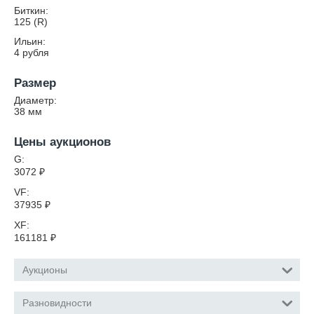
Биткин:
125 (R)
Ильин:
4 рубля
Размер
Диаметр:
38
мм
Цены аукционов
G:
3072
₽
VF:
37935
₽
XF:
161181
₽
Аукционы
Разновидности