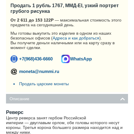
Продать 1 рубль 1767, ММД-EI, узкий портрет
грубого рисунка
От 2 611 до 153 122
Р
— максимальная стоимость этого
предмета на сегодняшний день.
Мы готовы выкупить это изделие в одном из наших
безопасных офисов (
Адреса и как добраться
).
Вы получите деньги наличными или на карту сразу в
момент сделки.
+7(968)436-6660
WhatsApp
moneta@nummi.ru
Продать царские монеты
Описание
Реверс
Центр реверса занят гербом Российской
империи — двуглавым орлом, обе головы которого несут
короны. Третья корона большего размера находится над и
между ними.