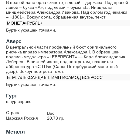
В правой лапе орла скипетр, в левой – держава. Под правой
лапой – буква «А», под левой – буква «I». Инициалы
минцмейстера Александра Иванова. Над орлом год чеканки
– «1801». Вокруг орла, обращенная внутрь, текст:
МОНЕТА•РУБЛЬ•
Буртик украшен точками.
Аверс
В центральной части профильный бюст оригинального
рисунка вправо императора Александра I. В обрезе шеи
подпись медальера «LEBERECHT» — Карл Александрович
Леберехт. В нижней части, под портретом, находится
аббревиатура «С П Б» (Санкт-Петербургский монетный
двор). Вокруг портрета текст:
Б. М. АЛЕКСАНДРЪ I. ИМП ИСАМОД ВСЕРОСС
Буртик украшен точками.
Гурт
шнур вправо
Страна:
Вес:
Царская Россия
20.73
гр.
Металл