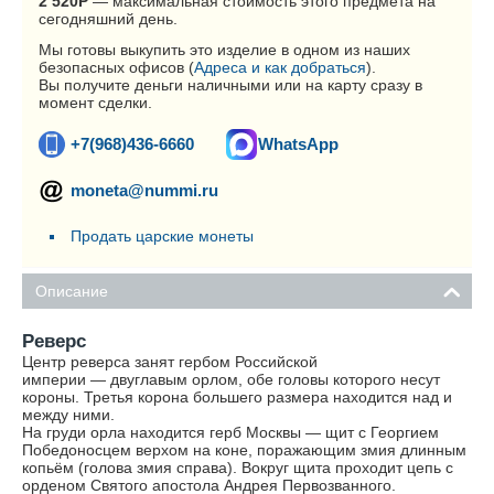
2 520
Р
— максимальная стоимость этого предмета на
сегодняшний день.
Мы готовы выкупить это изделие в одном из наших
безопасных офисов (
Адреса и как добраться
).
Вы получите деньги наличными или на карту сразу в
момент сделки.
+7(968)436-6660
WhatsApp
moneta@nummi.ru
Продать царские монеты
Описание
Реверс
Центр реверса занят гербом Российской
империи — двуглавым орлом, обе головы которого несут
короны. Третья корона большего размера находится над и
между ними.
На груди орла находится герб Москвы — щит с Георгием
Победоносцем верхом на коне, поражающим змия длинным
копьём (голова змия справа). Вокруг щита проходит цепь с
орденом Святого апостола Андрея Первозванного.