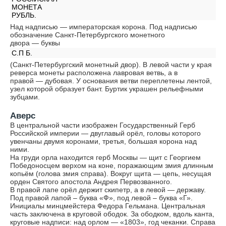
МОНЕТА
РУБЛЬ.
Над надписью — императорская корона. Под надписью
обозначение Санкт-Петербургского монетного
двора — буквы
С.П Б.
(Санкт-Петербургский монетный двор). В левой части у края
реверса монеты расположена лавровая ветвь, а в
правой — дубовая. У основания ветви переплетены лентой,
узел которой образует бант. Буртик украшен рельефными
зубцами.
Аверс
В центральной части изображен Государственный Герб
Российской империи — двуглавый орёл, головы которого
увенчаны двумя коронами, третья, большая корона над
ними.
На груди орла находится герб Москвы — щит с Георгием
Победоносцем верхом на коне, поражающим змия длинным
копьём (голова змия справа). Вокруг щита — цепь, несущая
орден Святого апостола Андрея Первозванного.
В правой лапе орёл держит скипетр, а в левой — державу.
Под правой лапой – буква «Ф», под левой – буква «Г».
Инициалы минцмейстера Федора Гельмана. Центральная
часть заключена в круговой ободок. За ободком, вдоль канта,
круговые надписи: над орлом — «1803», год чеканки. Справа