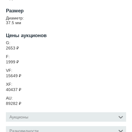
Размер
Диаметр:
37.5
мм
Цены аукционов
G:
2653
₽
F:
1999
₽
VF:
15649
₽
XF:
40437
₽
AU:
89282
₽
Аукционы
Разновидности