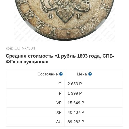
код: COIN-7384
Средняя стоимость «1 рубль 1803 года, СПБ-
ФГ» на аукционах
Состояние
Цена
G
2 653
Р
F
1 999
Р
VF
15 649
Р
XF
40 437
Р
AU
89 282
Р