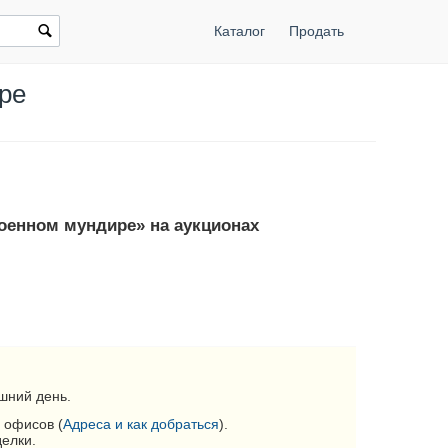
Каталог
Продать
ире
военном мундире» на аукционах
шний день.
 офисов (
Адреса и как добраться
).
делки.