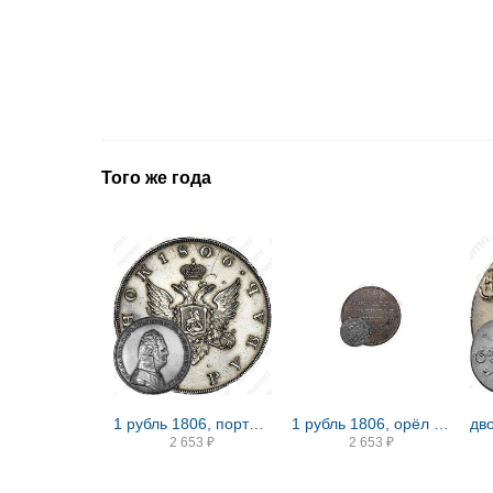
Того же года
1 рубль 1806, портрет в военном мундире, новодел
1 рубль 1806, орёл на аверсе
2 653
₽
2 653
₽