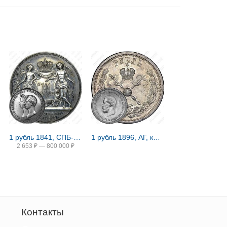
1 рубль 1841, СПБ-HI, свадьба Александра Николаевича
1 рубль 1896, АГ, коронация Николая II
2 653
₽
—
800 000
₽
Контакты