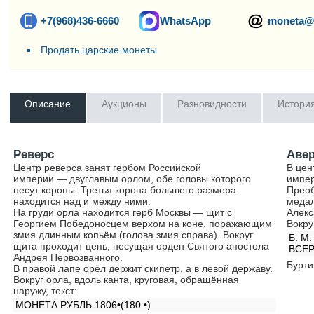
+7(968)436-6660
WhatsApp
moneta@
Продать царские монеты
Описание
Аукционы
Разновидности
Истори
Реверс
Аве
Центр реверса занят гербом Российской
В цен
империи — двуглавым орлом, обе головы которого
импер
несут короны. Третья корона большего размера
Преоб
находится над и между ними.
медал
На груди орла находится герб Москвы — щит с
Алекс
Георгием Победоносцем верхом на коне, поражающим
Вокру
змия длинным копьём (голова змия справа). Вокруг
Б. М
щита проходит цепь, несущая орден Святого апостола
ВСЕР
Андрея Первозванного.
Бурти
В правой лапе орёл держит скипетр, а в левой державу.
Вокруг орла, вдоль канта, круговая, обращённая
наружу, текст:
МОНЕТА РУБЛЬ 1806•(180 •)