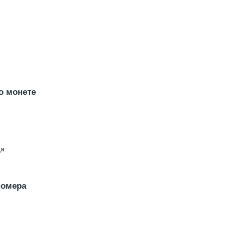
о монете
а:
номера