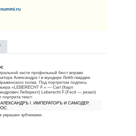
nummi.ru
я
рс
тральной части профильный бюст вправо
атора Александра I в мундире Лейб-гвардии
раженского полка. Под портретом подпись
ьера «LEBERECHT F.» — Carl (Карл
андрович Леберехт) Leberecht F.(Fecit — резал).
г портрета текст:
. АЛЕКСАНДРЪ I. ИМПЕРАТОРЪ И САМОДЕР.
ОС.
к украшен зубчиками.