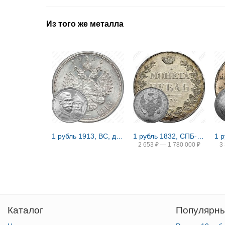
Из того же металла
1 рубль 1913, ВС, дом Романовых
1 рубль 1832, СПБ-НГ, венок 8 звеньев
2 653
₽
—
1 780 000
₽
3
Каталог
Популярны