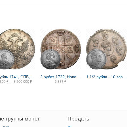
1 рубль 1741, СПБ, Иоанн, гурт надпись
2 рубля 1722, Новодел
1 1/2 рубля - 10 злотых 1836, семейный, П. У., Новодел
 309
₽
—
3 200 000
₽
6 387
₽
е группы монет
Продать