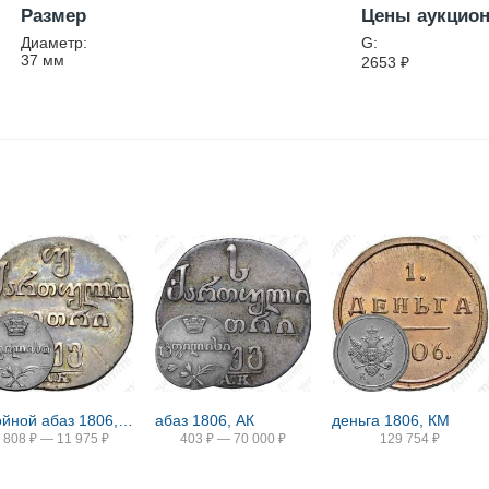
Размер
Цены аукцио
Диаметр:
G:
37
мм
2653
₽
двойной абаз 1806, АК
абаз 1806, АК
деньга 1806, КМ
808
₽
—
11 975
₽
403
₽
—
70 000
₽
129 754
₽