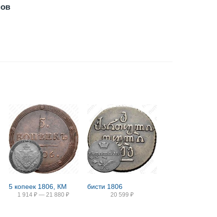
нов
5 копеек 1806, КМ
бисти 1806
1 914
₽
—
21 880
₽
20 599
₽