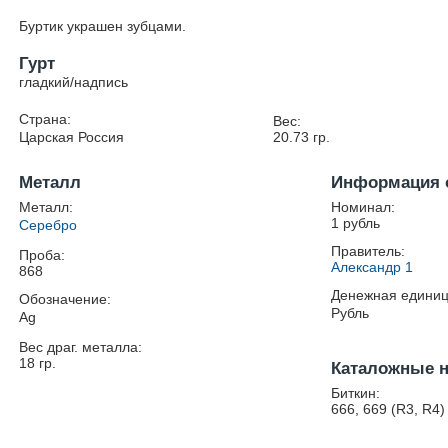
Буртик украшен зубцами.
Гурт
гладкий/надпись
Страна:
Вес:
Царская Россия
20.73
гр.
Металл
Информация 
Металл:
Номинал:
1 рубль
Серебро
Правитель:
Проба:
Александр 1
868
Денежная единиц
Обозначение:
Рубль
Ag
Вес драг. металла:
18
гр.
Каталожные 
Биткин:
666, 669 (R3, R4)