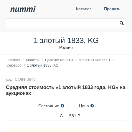
Каталог
Продать
1 злотый 1833, KG
Редкие
Главная
/
Монеты
/
Царские монеты
/
Монеты Николая 1
/
Серебро
/
1 злотый 1833, KG
код: COIN-3847
Средняя стоимость «1 злотый 1833 года, KG» на
аукционах
Состояние
Цена
G
581
Р