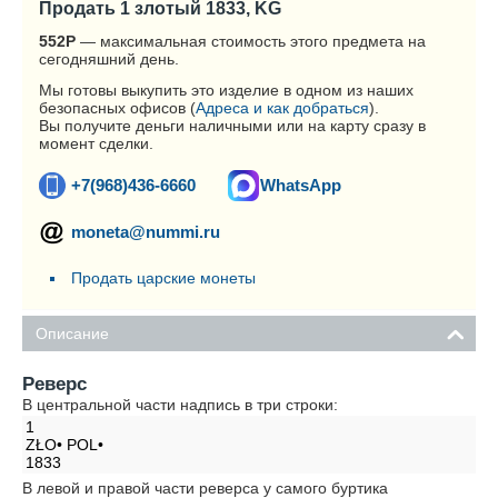
Продать 1 злотый 1833, KG
552
Р
— максимальная стоимость этого предмета на
сегодняшний день.
Мы готовы выкупить это изделие в одном из наших
безопасных офисов (
Адреса и как добраться
).
Вы получите деньги наличными или на карту сразу в
момент сделки.
+7(968)436-6660
WhatsApp
moneta@nummi.ru
Продать царские монеты
Описание
Реверс
В центральной части надпись в три строки:
1
ZŁO• POL•
1833
В левой и правой части реверса у самого буртика