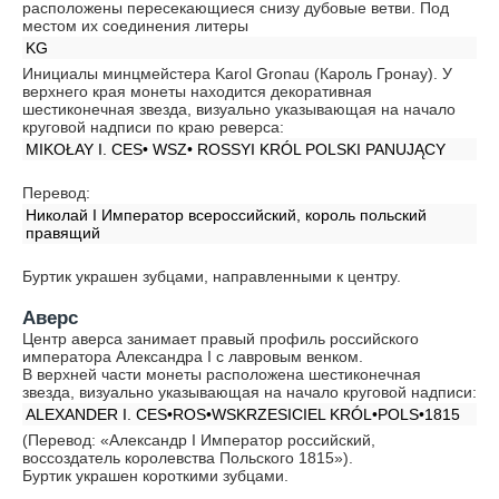
расположены пересекающиеся снизу дубовые ветви. Под
местом их соединения литеры
KG
Инициалы минцмейстера Karol Gronau (Кароль Гронау). У
верхнего края монеты находится декоративная
шестиконечная звезда, визуально указывающая на начало
круговой надписи по краю реверса:
MIKOŁAY I. CES• WSZ• ROSSYI KRÓL POLSKI PANUJĄCY
Перевод:
Николай I Император всероссийский, король польский
правящий
Буртик украшен зубцами, направленными к центру.
Аверс
Центр аверса занимает правый профиль российского
императора Александра I c лавровым венком.
В верхней части монеты расположена шестиконечная
звезда, визуально указывающая на начало круговой надписи:
ALEXANDER I. CES•ROS•WSKRZESICIEL KRÓL•POLS•1815
(Перевод: «Александр I Император российский,
воссоздатель королевства Польского 1815»).
Буртик украшен короткими зубцами.