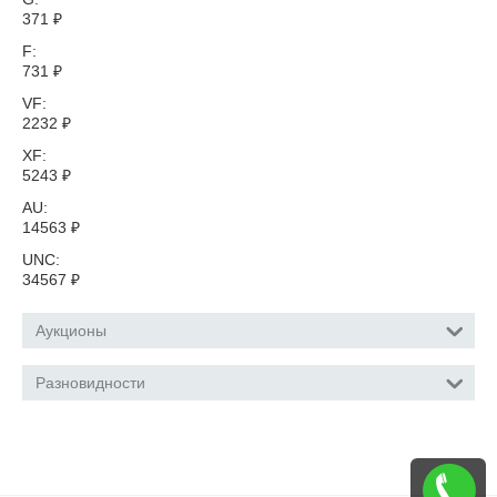
371
₽
F:
731
₽
VF:
2232
₽
XF:
5243
₽
AU:
14563
₽
UNC:
34567
₽
Аукционы
Разновидности