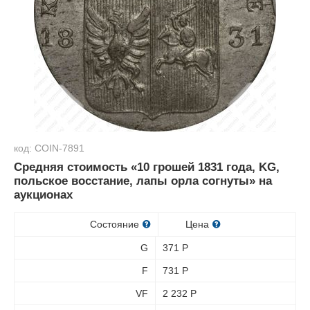
код: COIN-7891
Средняя стоимость «10 грошей 1831 года, KG,
польское восстание, лапы орла согнуты» на
аукционах
Состояние
Цена
G
371
Р
F
731
Р
VF
2 232
Р