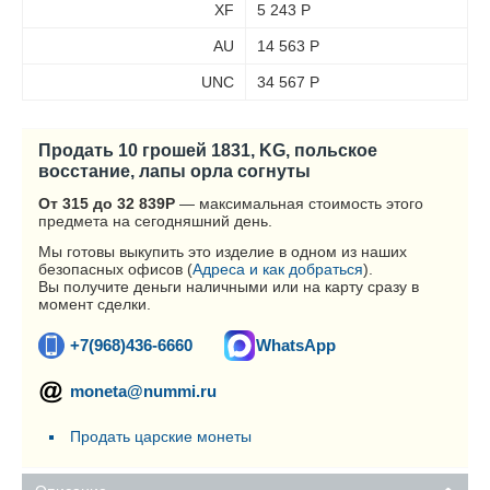
XF
5 243
Р
AU
14 563
Р
UNC
34 567
Р
Продать 10 грошей 1831, KG, польское
восстание, лапы орла согнуты
От 315 до 32 839
Р
— максимальная стоимость этого
предмета на сегодняшний день.
Мы готовы выкупить это изделие в одном из наших
безопасных офисов (
Адреса и как добраться
).
Вы получите деньги наличными или на карту сразу в
момент сделки.
+7(968)436-6660
WhatsApp
moneta@nummi.ru
Продать царские монеты