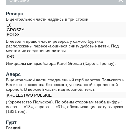
Описание
Реверс
В центральной части надпись в три строки:
10
GROSZY
POLS•
В левой и правой части реверса у самого буртика
расположены пересекающиеся снизу дубовые ветви. Под
местом их соединения литеры
K•G
Инициалы минцмейстера Karol Gronau (Кароль Гронау).
Аверс
В центральной части соединенный герб царства Польского и
Великого княжества Литовского, увенчанный королевской
короной. В верхней части, над короной, текст:
KRÓLESTWO POLSKIE
(Королевство Польское). По обеим сторонам герба цифры:
слева — «18», справа — «31», обозначающие дату выпуска
(1831 год).
Гурт
Гладкий