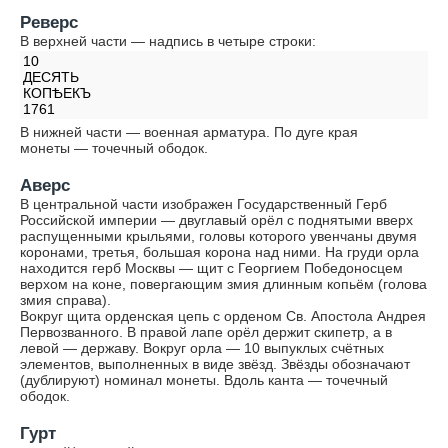
Реверс
В верхней части — надпись в четыре строки:
10
ДЕСЯТЬ
КОПѢЕКЪ
1761
В нижней части — военная арматура. По дуге края
монеты — точечный ободок.
Аверс
В центральной части изображен Государственный Герб
Российской империи — двуглавый орёл с поднятыми вверх
распущенными крыльями, головы которого увенчаны двумя
коронами, третья, большая корона над ними. На груди орла
находится герб Москвы — щит с Георгием Победоносцем
верхом на коне, повергающим змия длинным копьём (голова
змия справа).
Вокруг щита орденская цепь с орденом Св. Апостола Андрея
Первозванного. В правой лапе орёл держит скипетр, а в
левой — державу. Вокруг орла — 10 выпуклых счётных
элементов, выполненных в виде звёзд. Звёзды обозначают
(дублируют) номинал монеты. Вдоль канта — точечный
ободок.
Гурт