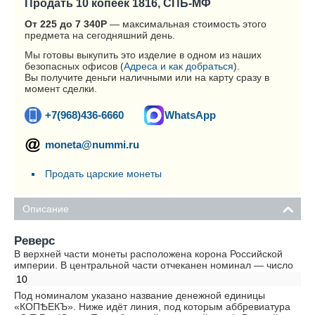
Продать 10 копеек 1816, СПБ-МФ
От 225 до 7 340
Р
— максимальная стоимость этого
предмета на сегодняшний день.
Мы готовы выкупить это изделие в одном из наших
безопасных офисов (
Адреса и как добраться
).
Вы получите деньги наличными или на карту сразу в
момент сделки.
+7(968)436-6660
WhatsApp
moneta@nummi.ru
Продать царские монеты
Описание
Реверс
В верхней части монеты расположена корона Российской
империи. В центральной части отчеканен номинал — число
10
Под номиналом указано название денежной единицы
«КОПѢЕКЪ». Ниже идёт линия, под которым аббревиатура