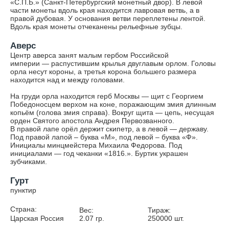
«С.П.Б.» (Санкт-Петербургский монетный двор). В левой
части монеты вдоль края находится лавровая ветвь, а в
правой дубовая. У основания ветви переплетены лентой.
Вдоль края монеты отчеканены рельефные зубцы.
Аверс
Центр аверса занят малым гербом Российской
империи — распустившим крылья двуглавым орлом. Головы
орла несут короны, а третья корона большего размера
находится над и между головами.
На груди орла находится герб Москвы — щит с Георгием
Победоносцем верхом на коне, поражающим змия длинным
копьём (голова змия справа). Вокруг щита — цепь, несущая
орден Святого апостола Андрея Первозванного.
В правой лапе орёл держит скипетр, а в левой — державу.
Под правой лапой – буква «М», под левой – буква «Ф».
Инициалы минцмейстера Михаила Федорова. Под
инициалами — год чеканки «1816.». Буртик украшен
зубчиками.
Гурт
пунктир
Страна:
Вес:
Тираж:
Царская Россия
2.07
гр.
250000
шт.