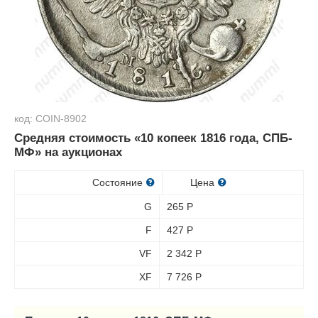
код: COIN-8902
Средняя стоимость «10 копеек 1816 года, СПБ-
МФ» на аукционах
Состояние
Цена
G
265
Р
F
427
Р
VF
2 342
Р
XF
7 726
Р