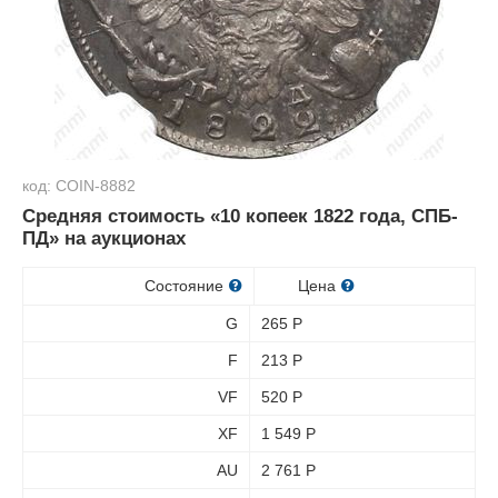
код: COIN-8882
Средняя стоимость «10 копеек 1822 года, СПБ-
ПД» на аукционах
Состояние
Цена
G
265
Р
F
213
Р
VF
520
Р
XF
1 549
Р
AU
2 761
Р