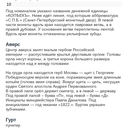
10
Под номиналом указано название денежной единицы
«КОПѢЕКЪ». Ниже идёт линия, под которым аббревиатура
«С.П.Б.» (Санкт-Петербургский монетный двор). В левой
части монеты вдоль края находится лавровая ветвь, а в
правой дубовая. У основания ветви переплетены лентой.
Вдоль края монеты отчеканены рельефные зубцы.
Аверс
Центр аверса занят малым гербом Российской
империи — распустившим крылья двуглавым орлом. Головы
орла несут короны, а третья корона большего размера
находится над и между головами.
На груди орла находится герб Москвы — щит с Георгием
Победоносцем верхом на коне, поражающим змия длинным
копьём (голова змия справа). Вокруг щита — цепь, несущая
орден Святого апостола Андрея Первозванного.
В правой лапе орёл держит скипетр, а в левой — державу.
Под правой лапой – буква «П», под левой – буква «Д».
Инициалы минцмейстера Павла Данилова. Под
инициалами — год чеканки «1822.». Буртик украшен
зубчиками.
Гурт
пунктир