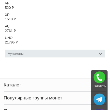
VF:
520
₽
XF:
1549
₽
AU:
2761
₽
UNC:
21795
₽
Аукционы
Каталог
Позвонить
Популярные группы монет