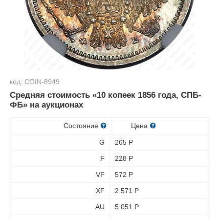
код: COIN-8949
Средняя стоимость «10 копеек 1856 года, СПБ-
ФБ» на аукционах
Состояние
Цена
G
265
Р
F
228
Р
VF
572
Р
XF
2 571
Р
AU
5 051
Р