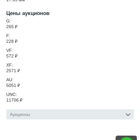
Цены аукционов
G:
265
₽
F:
228
₽
VF:
572
₽
XF:
2571
₽
AU:
5051
₽
UNC:
11706
₽
Аукционы