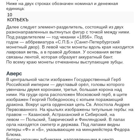
Ниже на двух строках обозначен номинал и денежная
единица:
10
КОПѢЕКЪ
Далее следует элемент-разделитель, состоящий из двух
разнонаправленных вытянутых фигур с точкой между ними.
Под разделителем — год чеканки «1856». Под
годом — аббревиатура «С.П.Б.» (Санкт-Петербургский
монетный двор). В левой части монеты вдоль края находится
лавровая ветвь, а в правой дубовая. У основания ветви
связаны лентой, которая образует аккуратный бант.
По всему краю монеты отчеканены выступающие зубцы.
Аверс
В центральной части изображен Государственный Герб
Российской империи — двуглавый орёл, головы которого
увенчаны двумя коронами, третья, большая корона над
ними. На груди орла расположен Московский герб, в щите
изображен Георгий Победоносец с копьем поражающий
дракона. Вокруг щита орденская цепь Св. Апостола Андрея
Первозванного. На крыльях изображены титульные гербы: на
правом — Казанский, Астраханский и Сибирский, на
левом — Польский, Таврический и Финляндский. В лапах
орла находятся скипетр и держава. Под лапами видны
литеры «Ф» и «Б», указывающие на минцмейстера Федора
Блюма.
Буртик украшен зубчиками, направленными в центр.