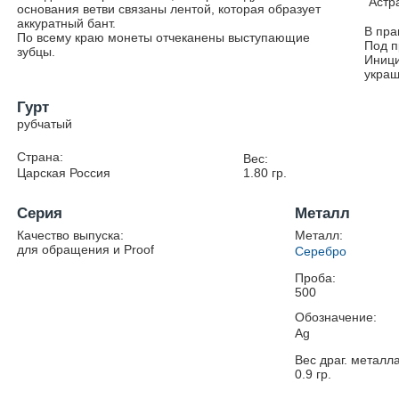
Астр
основания ветви связаны лентой, которая образует
аккуратный бант.
В пра
По всему краю монеты отчеканены выступающие
Под п
зубцы.
Иници
украш
Гурт
рубчатый
Страна:
Вес:
Царская Россия
1.80
гр.
Серия
Металл
Качество выпуска:
Металл:
для обращения и Proof
Серебро
Проба:
500
Обозначение:
Ag
Вес драг. металла
0.9
гр.