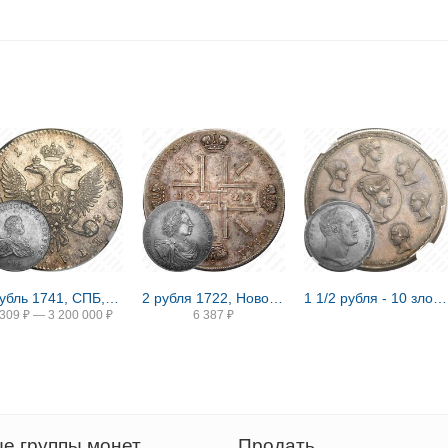
1 рубль 1741, СПБ, Иоанн, гурт надпись
2 рубля 1722, Новодел
1 1/2 рубля - 10 злотых 1836, семейный, П. У., Новодел
 309
₽
—
3 200 000
₽
6 387
₽
е группы монет
Продать