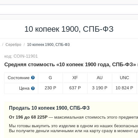
10 копеек 1900, СПБ-ФЗ
/
Серебро
/
10 копеек 1900, СПБ-ФЗ
код: COIN-11901
Средняя стоимость «10 копеек 1900 года, СПБ-ФЗ» 
Состояние
G
XF
AU
UNC
230
Р
637
Р
3 190
Р
10 824
Р
Цена
Продать 10 копеек 1900, СПБ-ФЗ
От 196 до 68 225
Р
— максимальная стоимость этого предмета
Мы готовы выкупить это изделие в одном из наших безопасных
Вы получите деньги наличными или на карту сразу в момент с