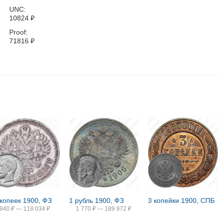
UNC:
10824
₽
Proof:
71816
₽
 копеек 1900, ФЗ
1 рубль 1900, ФЗ
3 копейки 1900, СПБ
940
₽
—
118 034
₽
1 770
₽
—
189 972
₽