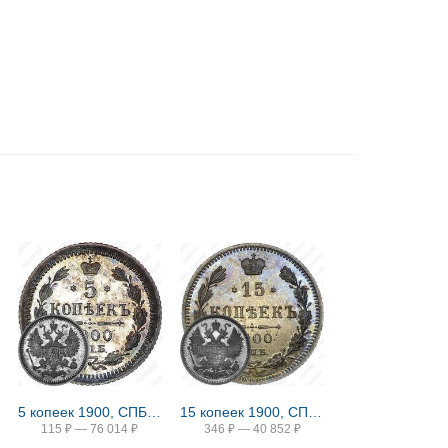
5 копеек 1900, СПБ-ФЗ
15 копеек 1900, СПБ-ФЗ
115
₽
—
76 014
₽
346
₽
—
40 852
₽