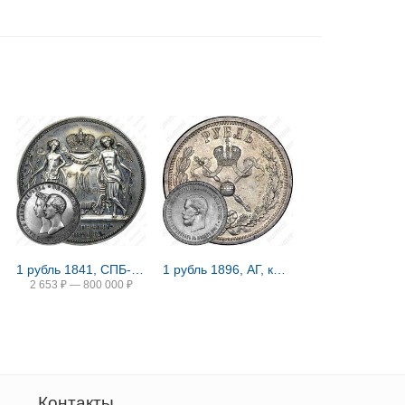
1 рубль 1841, СПБ-HI, свадьба Александра Николаевича
1 рубль 1896, АГ, коронация Николая II
2 653
₽
—
800 000
₽
Контакты