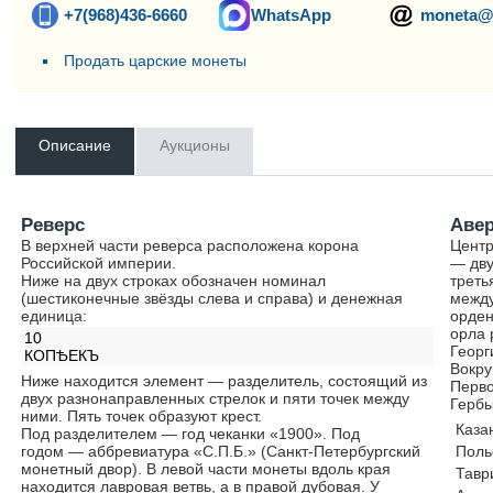
+7(968)436-6660
WhatsApp
moneta@
Продать царские монеты
Описание
Аукционы
Реверс
Аве
В верхней части реверса расположена корона
Центр
Российской империи.
— дву
Ниже на двух строках обозначен номинал
треть
(шестиконечные звёзды слева и справа) и денежная
между
единица:
орден
орла 
10
Георг
КОПѢЕКЪ
Вокру
Ниже находится элемент — разделитель, состоящий из
Перво
двух разнонаправленных стрелок и пяти точек между
Гербы
ними. Пять точек образуют крест.
Каза
Под разделителем — год чеканки «1900». Под
годом — аббревиатура «С.П.Б.» (Санкт-Петербургский
Поль
монетный двор). В левой части монеты вдоль края
Тавр
находится лавровая ветвь, а в правой дубовая. У