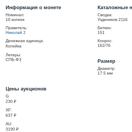
Информация о монете
Каталожные 
Номинал:
Сводка:
10 копеек
Уздеников 2116
Правитель:
Биткин:
Николай 2
151
Денежная единица:
Конрос:
162/76
Копейка
Литеры:
СПБ-ФЗ
Размер
Диаметр:
17.5
мм
Цены аукционов
G:
230
₽
XF:
637
₽
AU:
3190
₽