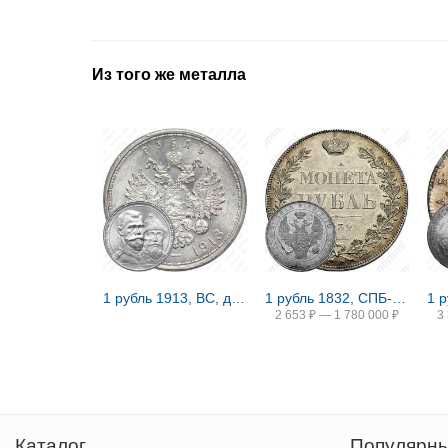
Из того же металла
1 рубль 1913, ВС, дом Романовых
1 рубль 1832, СПБ-НГ, венок 8 звеньев
2 653
₽
—
1 780 000
₽
3
Каталог
Популярны