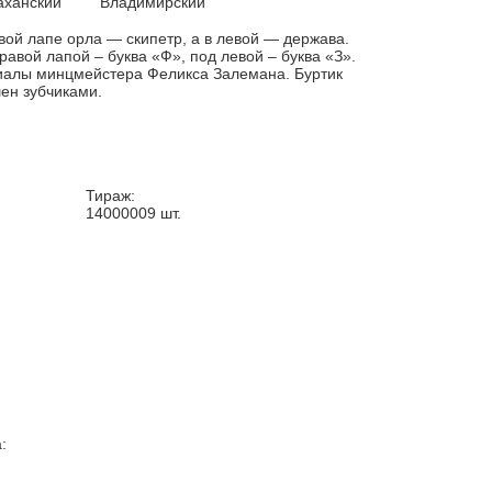
аханский
Владимирский
вой лапе орла — скипетр, а в левой — держава.
равой лапой – буква «Ф», под левой – буква «З».
алы минцмейстера Феликса Залемана. Буртик
ен зубчиками.
Тираж:
14000009
шт.
: