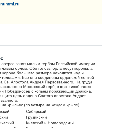
nummi.ru
рс
 аверса занят малым гербом Российской империи
главым орлом. Обе головы орла несут короны, а
я корона большего размера находится над и
 головами. Все они соединены орденской лентой
а Св. Апостола Андрея Первозванного. На груди
расположен Московский герб, в щите изображен
ий Победоносец с копьем поражающий дракона.
г щита цепь ордена Святого апостола Андрея
званного.
 на крыльях (по четыре на каждом крыле):
нский
Сибирский
ский
Грузинский
ический
Киевский и Новгородский