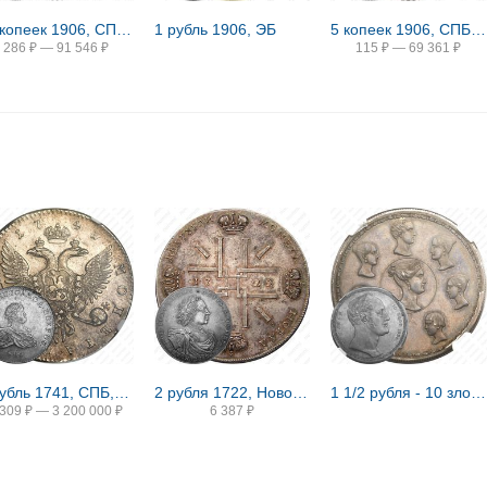
15 копеек 1906, СПБ-ЭБ
1 рубль 1906, ЭБ
5 копеек 1906, СПБ-ЭБ
286
₽
—
91 546
₽
115
₽
—
69 361
₽
1 рубль 1741, СПБ, Иоанн, гурт надпись
2 рубля 1722, Новодел
1 1/2 рубля - 10 злотых 1836, семейный, П. У., Новодел
 309
₽
—
3 200 000
₽
6 387
₽