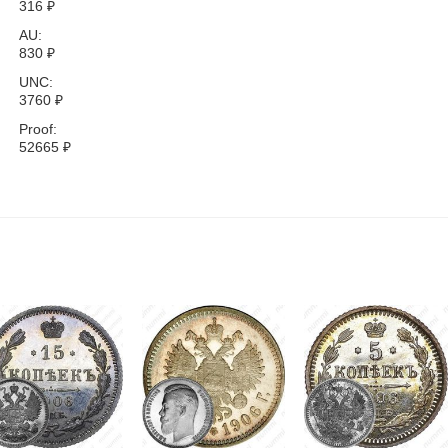
316
₽
AU:
830
₽
UNC:
3760
₽
Proof:
52665
₽