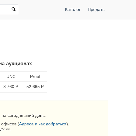
Каталог
Продать
на аукционах
UNC
Proof
3 760
Р
52 665
Р
 на сегодняшний день.
 офисов (
Адреса и как добраться
).
делки.