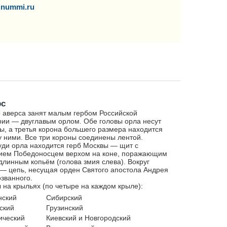
nummi.ru
рс
 аверса занят малым гербом Российской
ии — двуглавым орлом. Обе головы орла несут
ы, а третья корона большего размера находится
 ними. Все три короны соединены лентой.
уди орла находится герб Москвы — щит с
ием Победоносцем верхом на коне, поражающим
длинным копьём (голова змия слева). Вокруг
— цепь, несущая орден Святого апостола Андрея
званного.
 на крыльях (по четыре на каждом крыле):
нский
Сибирский
ский
Грузинский
ический
Киевский и Новгородский