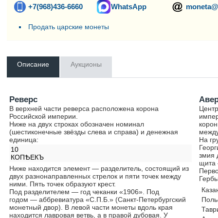
+7(968)436-6660
WhatsApp
moneta@
Продать царские монеты
Описание
Аукционы
Реверс
Аве
В верхней части реверса расположена корона
Центр
Российской империи.
импер
Ниже на двух строках обозначен номинал
корон
(шестиконечные звёзды слева и справа) и денежная
между
единица:
На гр
Георг
10
змия 
КОПѢЕКЪ
щита 
Ниже находится элемент — разделитель, состоящий из
Перво
двух разнонаправленных стрелок и пяти точек между
Гербы
ними. Пять точек образуют крест.
Каза
Под разделителем — год чеканки «1906». Под
годом — аббревиатура «С.П.Б.» (Санкт-Петербургский
Поль
монетный двор). В левой части монеты вдоль края
Тавр
находится лавровая ветвь, а в правой дубовая. У