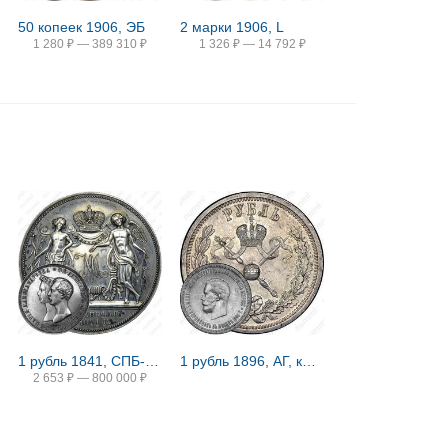
50 копеек 1906, ЭБ
2 марки 1906, L
1 280
₽
—
389 310
₽
1 326
₽
—
14 792
₽
1 рубль 1841, СПБ-HI, свадьба Александра Николаевича
1 рубль 1896, АГ, коронация Николая II
2 653
₽
—
800 000
₽