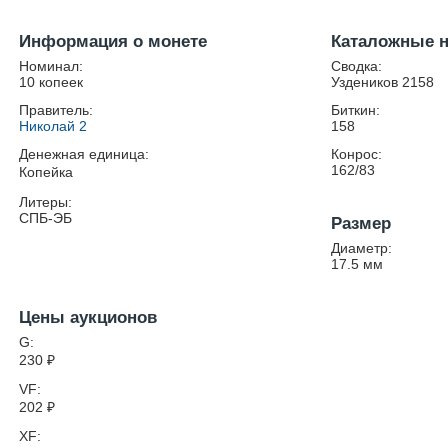
Информация о монете
Каталожные 
Номинал:
Сводка:
10 копеек
Уздеников 2158
Правитель:
Биткин:
Николай 2
158
Денежная единица:
Конрос:
162/83
Копейка
Литеры:
СПБ-ЭБ
Размер
Диаметр:
17.5
мм
Цены аукционов
G:
230
₽
VF:
202
₽
XF: