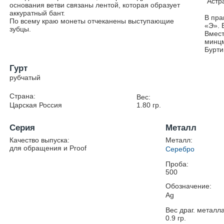
Астр
основания ветви связаны лентой, которая образует
аккуратный бант.
В пра
По всему краю монеты отчеканены выступающие
«Э». 
зубцы.
Вмест
минцм
Бурти
Гурт
рубчатый
Страна:
Вес:
Царская Россия
1.80
гр.
Серия
Металл
Качество выпуска:
Металл:
для обращения и Proof
Серебро
Проба:
500
Обозначение:
Ag
Вес драг. металла
0.9
гр.