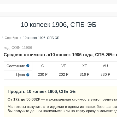
10 копеек 1906, СПБ-ЭБ
/
Серебро
/
10 копеек 1906, СПБ-ЭБ
код: COIN-11906
Средняя стоимость «10 копеек 1906 года, СПБ-ЭБ» 
Состояние
G
VF
XF
AU
230
Р
202
Р
316
Р
830
Р
Цена
Продать 10 копеек 1906, СПБ-ЭБ
От 172 до 50 032
Р
— максимальная стоимость этого предмета
Мы готовы выкупить это изделие в одном из наших безопасных
Вы получите деньги наличными или на карту сразу в момент с