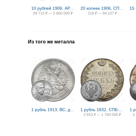
10 рублей 1906, АР Proof
20 копеек 1906, СПБ-ЭБ
89 715
₽
—
5 800 000
₽
318
₽
—
94 107
₽
Из того же металла
1 рубль 1913, ВС, дом Романовых
1 рубль 1832, СПБ-НГ, венок 8 звеньев
2 653
₽
—
1 780 000
₽
3