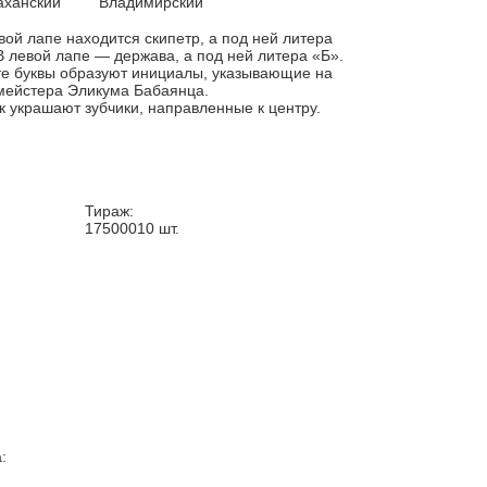
аханский
Владимирский
вой лапе находится скипетр, а под ней литера
В левой лапе — держава, а под ней литера «Б».
е буквы образуют инициалы, указывающие на
ейстера Эликума Бабаянца.
к украшают зубчики, направленные к центру.
Тираж:
17500010
шт.
: