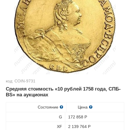
код: COIN-9731
Средняя стоимость «10 рублей 1758 года, СПБ-
BS» на аукционах
Состояние
Цена
G
172 858
Р
XF
2 139 764
Р