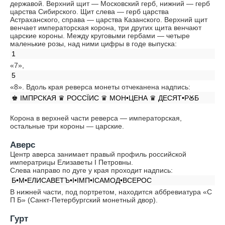
державой. Верхний щит — Московский герб, нижний — герб
царства Сибирского. Щит слева — герб царства
Астраханского, справа — царства Казанского. Верхний щит
венчает императорская корона, три других щита венчают
царские короны. Между круговыми гербами — четыре
маленькие розы, над ними цифры в годе выпуска:
1
«7»,
5
«8». Вдоль края реверса монеты отчеканена надпись:
♚ IМПРСКАЯ ♛ РОССÏИС ♛ МОН•ЦЕНА ♛ ДЕСЯТ•РꙊБ
Корона в верхней части реверса — императорская,
остальные три короны — царские.
Аверс
Центр аверса занимает правый профиль российской
императрицы Елизаветы I Петровны.
Слева направо по дуге у края проходит надпись:
Б•М•ЕЛИСАВЕТЪ•I•IМП•IСАМОД•ВСЕРОС
В нижней части, под портретом, находится аббревиатура «С
П Б» (Санкт-Петербургский монетный двор).
Гурт