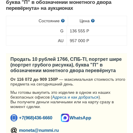
буква "П" в обозначении монетного двора
перевёрнута» на аукционах
Состояние
Цена
G
136 555
Р
AU
957 000
Р
Продать 10 рублей 1766, СПБ-TI, портрет шире
(портрет грубого рисунка), буква "П" в
обозначении монетного двора перевёрнута
От 116 072 до 909 150
Р
— максимальная стоимость этого
предмета на сегодняшний день.
Мы готовы выкупить это изделие в одном из наших
безопасных офисов (
Адреса и как добраться
).
Вы получите деньги наличными или на карту сразу в
момент сделки.
+7(968)436-6660
WhatsApp
moneta@nummi.ru