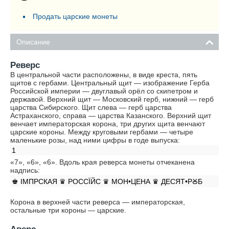
Продать царские монеты
Описание
Реверс
В центральной части расположены, в виде креста, пять
щитов с гербами. Центральный щит — изображение Герба
Российской империи — двуглавый орёл со скипетром и
державой. Верхний щит — Московский герб, нижний — герб
царства Сибирского. Щит слева — герб царства
Астраханского, справа — царства Казанского. Верхний щит
венчает императорская корона, три других щита венчают
царские короны. Между круговыми гербами — четыре
маленькие розы, над ними цифры в годе выпуска:
1
«7», «6», «6». Вдоль края реверса монеты отчеканена
надпись:
♚ IМПРСКАЯ ♛ РОССÏЙС ♛ МОН•ЦЕНА ♛ ДЕСЯТ•РꙊБ
Корона в верхней части реверса — императорская,
остальные три короны — царские.