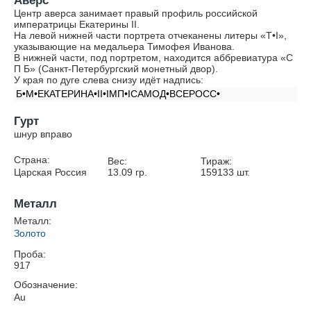
Аверс
Центр аверса занимает правый профиль российской
императрицы Екатерины II.
На левой нижней части портрета отчеканены литеры «T•I»,
указывающие на медальера Тимофея Иванова.
В нижней части, под портретом, находится аббревиатура «С
П Б» (Санкт-Петербургский монетный двор).
У края по дуге слева снизу идёт надпись:
Б•М•ЕКАТЕРИНА•II•IМП•IСАМОД•ВСЕРОСС•
Гурт
шнур вправо
Страна:
Вес:
Тираж:
Царская Россия
13.09
гр.
159133
шт.
Металл
Металл:
Золото
Проба:
917
Обозначение:
Au