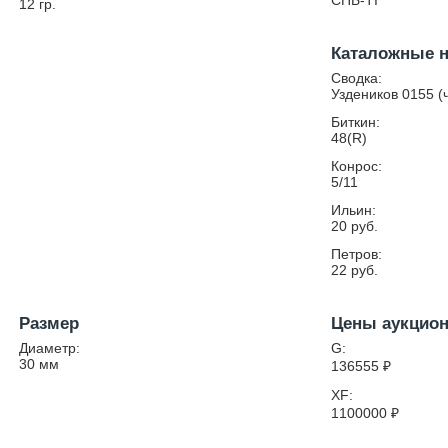
СПБ-TI
12
гр.
Каталожные 
Сводка:
Уздеников 0155 (
Биткин:
48(R)
Конрос:
5/11
Ильин:
20 руб.
Петров:
22 руб.
Размер
Цены аукцио
Диаметр:
G:
30
мм
136555
₽
XF:
1100000
₽