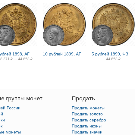
рублей 1898, АГ
10 рублей 1899, АГ
5 рублей 1899, ФЗ
38 371
₽
—
44 858
₽
44 858
₽
е группы монет
Продать
лей России
Продать монеты
ей
Продать золото
йки
Продать серебро
ек
Продать иконы
тые монеты
Продать значки