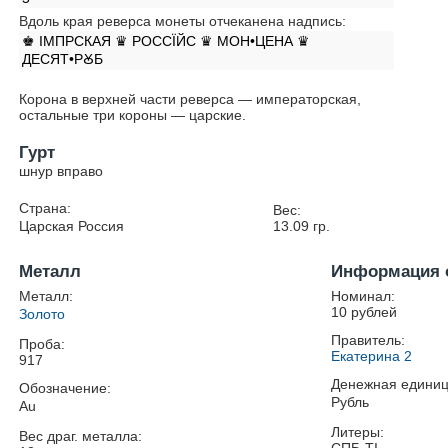
Вдоль края реверса монеты отчеканена надпись:
♚ IМПРСКАЯ ♛ РОССÏЙС ♛ МОН•ЦЕНА ♛
ДЕСЯТ•РꙊБ
Корона в верхней части реверса — императорская,
остальные три короны — царские.
Гурт
шнур вправо
Страна:
Вес:
Царская Россия
13.09
гр.
Металл
Информация 
Металл:
Номинал:
10 рублей
Золото
Правитель:
Проба:
Екатерина 2
917
Денежная единиц
Обозначение:
Рубль
Au
Литеры:
Вес драг. металла: