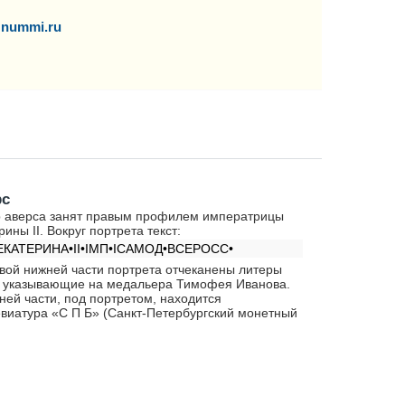
nummi.ru
рс
 аверса занят правым профилем императрицы
рины II. Вокруг портрета текст:
ЕКАТЕРИНА•II•IМП•IСАМОД•ВСЕРОСС•
вой нижней части портрета отчеканены литеры
, указывающие на медальера Тимофея Иванова.
ней части, под портретом, находится
виатура «С П Б» (Санкт-Петербургский монетный
.