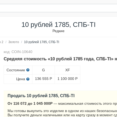
10 рублей 1785, СПБ-TI
Редкие
 2
/
Золото
/
10 рублей 1785, СПБ-TI
код: COIN-10640
Средняя стоимость «10 рублей 1785 года, СПБ-TI» 
Состояние
G
XF
136 555
Р
1 100 000
Р
Цена
Продать 10 рублей 1785, СПБ-TI
От 116 072 до 1 045 000
Р
— максимальная стоимость этого пр
Мы готовы выкупить это изделие в одном из наших безопасных
Вы получите деньги наличными или на карту сразу в момент с