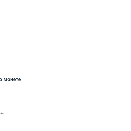
о монете
а: