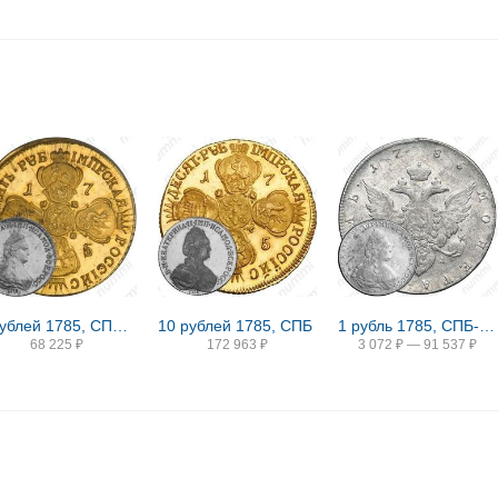
5 рублей 1785, СПБ, Новодел
10 рублей 1785, СПБ
1 рубль 1785, СПБ-ТI-ЯА
68 225
₽
172 963
₽
3 072
₽
—
91 537
₽