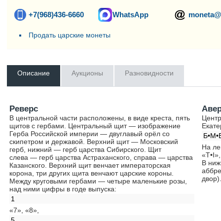
+7(968)436-6660
WhatsApp
moneta@
Продать царские монеты
Описание
Аукционы
Разновидности
Реверс
Аве
В центральной части расположены, в виде креста, пять
Центр
щитов с гербами. Центральный щит — изображение
Екате
Герба Российской империи — двуглавый орёл со
Б•М•
скипетром и державой. Верхний щит — Московский
На ле
герб, нижний — герб царства Сибирского. Щит
«T•I»
слева — герб царства Астраханского, справа — царства
В ниж
Казанского. Верхний щит венчает императорская
аббре
корона, три других щита венчают царские короны.
двор)
Между круговыми гербами — четыре маленькие розы,
над ними цифры в годе выпуска:
1
«7», «8»,
5