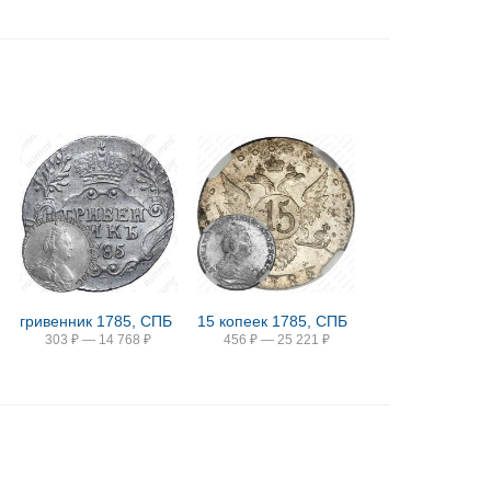
гривенник 1785, СПБ
15 копеек 1785, СПБ
303
₽
—
14 768
₽
456
₽
—
25 221
₽