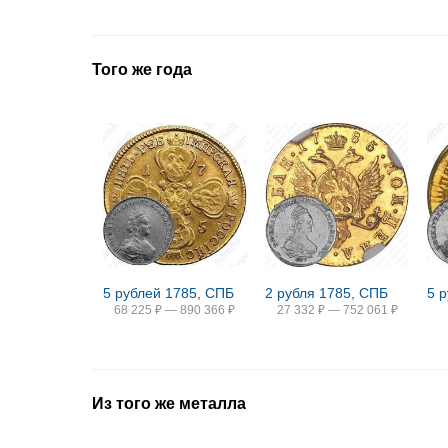
Того же года
5 рублей 1785, СПБ
2 рубля 1785, СПБ
68 225
₽
—
890 366
₽
27 332
₽
—
752 061
₽
Из того же металла