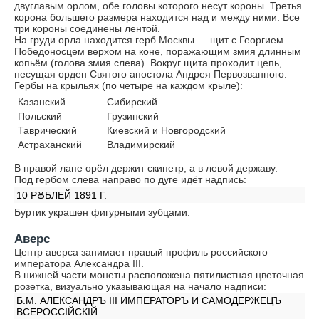
двуглавым орлом, обе головы которого несут короны. Третья
корона большего размера находится над и между ними. Все
три короны соединены лентой.
На груди орла находится герб Москвы — щит с Георгием
Победоносцем верхом на коне, поражающим змия длинным
копьём (голова змия слева). Вокруг щита проходит цепь,
несущая орден Святого апостола Андрея Первозванного.
Гербы на крыльях (по четыре на каждом крыле):
Казанский
Сибирский
Польский
Грузинский
Таврический
Киевский и Новгородский
Астраханский
Владимирский
В правой лапе орёл держит скипетр, а в левой державу.
Под гербом слева направо по дуге идёт надпись:
10 РꙊБЛЕЙ 1891 Г.
Буртик украшен фигурными зубцами.
Аверс
Центр аверса занимает правый профиль российского
императора Александра III.
В нижней части монеты расположена пятилистная цветочная
розетка, визуально указывающая на начало надписи:
Б.М. АЛЕКСАНДРЪ III ИМПЕРАТОРЪ И САМОДЕРЖЕЦЪ
ВСЕРОССIЙСКIЙ