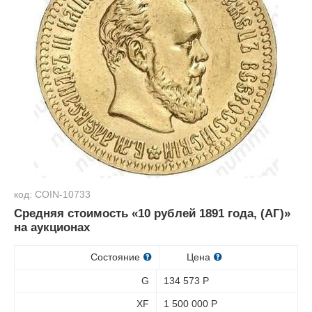
код: COIN-10733
Средняя стоимость «10 рублей 1891 года, (АГ)»
на аукционах
Состояние
Цена
G
134 573
Р
XF
1 500 000
Р