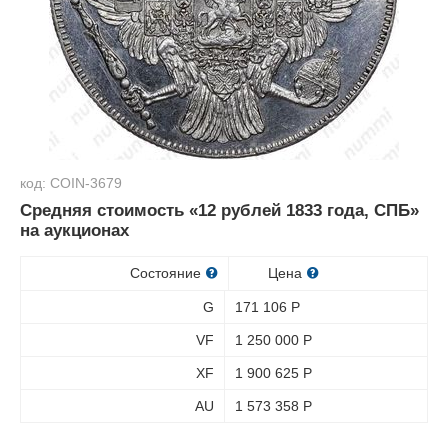
код: COIN-3679
Средняя стоимость «12 рублей 1833 года, СПБ»
на аукционах
Состояние
Цена
G
171 106
Р
VF
1 250 000
Р
XF
1 900 625
Р
AU
1 573 358
Р