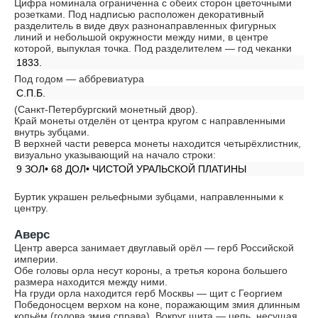
Цифра номинала ограниченна с обеих сторон цветочными
розетками. Под надписью расположен декоративный
разделитель в виде двух разнонаправленных фигурных
линий и небольшой окружности между ними, в центре
которой, выпуклая точка. Под разделителем — год чеканки
1833.
Под годом — аббревиатура
С.П.Б.
(Санкт-Петербургский монетный двор).
Край монеты отделён от центра кругом с направленными
внутрь зубцами.
В верхней части реверса монеты находится четырёхлистник,
визуально указывающий на начало строки:
9 ЗОЛ• 68 ДОЛ• ЧИСТОЙ УРАЛЬСКОЙ ПЛАТИНЫ
Буртик украшен рельефными зубцами, направленными к
центру.
Аверс
Центр аверса занимает двуглавый орёл — герб Российской
империи.
Обе головы орла несут короны, а третья корона большего
размера находится между ними.
На груди орла находится герб Москвы — щит с Георгием
Победоносцем верхом на коне, поражающим змия длинным
копьём (голова змия справа). Вокруг щита — цепь, несущая