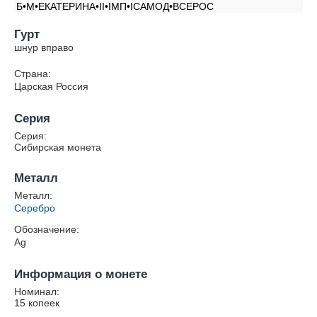
Б•М•ЕКАТЕРИНА•II•IМП•IСАМОД•ВСЕРОС
Гурт
шнур вправо
Страна:
Царская Россия
Серия
Серия:
Сибирская монета
Металл
Металл:
Серебро
Обозначение:
Ag
Информация о монете
Номинал:
15 копеек