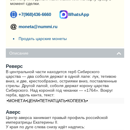
момент сделки.
+7(968)436-6660
WhatsApp
moneta@nummi.ru
Продать царские монеты
Описание
Реверс
В центральной части находится герб Сибирского
царства — два соболя держат в одной лапе: лук, тетивою
вниз, и две, крестообразно, остриями вниз, поставленные
стрелы. Другой лапой, соболя держат корону царства
Сибирского. Над короной год чеканки — «1764». Вокруг
герба, вдоль канта, текст:
•МОНЕТА•ЦЕНА•ПЕТНАТЦАТЬ•КОПЕЕКЪ•
Аверс
Центр аверса занимает правый профиль российской
императрицы Екатерины II.
У края по дуге слева снизу идёт надпись: