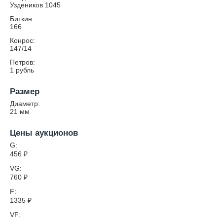
Уздеников 1045
Биткин:
166
Конрос:
147/14
Петров:
1 рубль
Размер
Диаметр:
21
мм
Цены аукционов
G:
456
₽
VG:
760
₽
F:
1335
₽
VF: