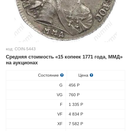
код: COIN-5443
Средняя стоимость «15 копеек 1771 года, ММД»
на аукционах
Состояние
Цена
G
456
Р
VG
760
Р
F
1 335
Р
VF
4 834
Р
XF
7 582
Р