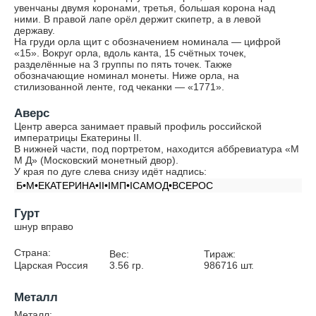
увенчаны двумя коронами, третья, большая корона над
ними. В правой лапе орёл держит скипетр, а в левой
державу.
На груди орла щит с обозначением номинала — цифрой
«15». Вокруг орла, вдоль канта, 15 счётных точек,
разделённые на 3 группы по пять точек. Также
обозначающие номинал монеты. Ниже орла, на
стилизованной ленте, год чеканки — «1771».
Аверс
Центр аверса занимает правый профиль российской
императрицы Екатерины II.
В нижней части, под портретом, находится аббревиатура «М
М Д» (Московский монетный двор).
У края по дуге слева снизу идёт надпись:
Б•М•ЕКАТЕРИНА•II•IМП•IСАМОД•ВСЕРОС
Гурт
шнур вправо
Страна:
Вес:
Тираж:
Царская Россия
3.56
гр.
986716
шт.
Металл
Металл: