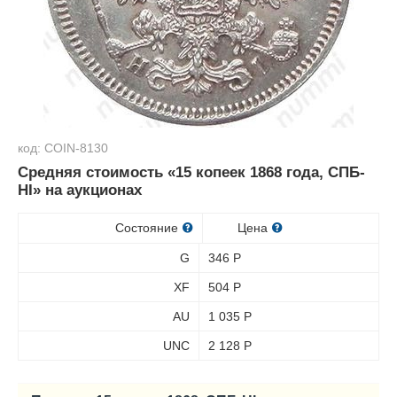
код: COIN-8130
Средняя стоимость «15 копеек 1868 года, СПБ-
HI» на аукционах
Состояние
Цена
G
346
Р
XF
504
Р
AU
1 035
Р
UNC
2 128
Р