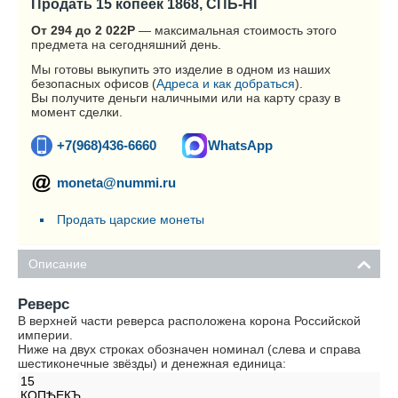
Продать 15 копеек 1868, СПБ-HI
От 294 до 2 022
Р
— максимальная стоимость этого
предмета на сегодняшний день.
Мы готовы выкупить это изделие в одном из наших
безопасных офисов (
Адреса и как добраться
).
Вы получите деньги наличными или на карту сразу в
момент сделки.
+7(968)436-6660
WhatsApp
moneta@nummi.ru
Продать царские монеты
Описание
Реверс
В верхней части реверса расположена корона Российской
империи.
Ниже на двух строках обозначен номинал (слева и справа
шестиконечные звёзды) и денежная единица:
15
КОПѢЕКЪ