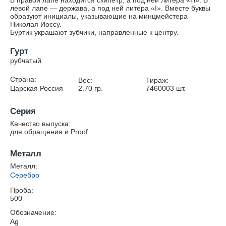
В правой лапе находится скипетр, а под ней литера «Н». В
левой лапе — держава, а под ней литера «I». Вместе буквы
образуют инициалы, указывающие на минцмейстера
Николая Иоссу.
Буртик украшают зубчики, направленные к центру.
Гурт
рубчатый
Страна:
Вес:
Тираж:
Царская Россия
2.70
гр.
7460003
шт.
Серия
Качество выпуска:
для обращения и Proof
Металл
Металл:
Серебро
Проба:
500
Обозначение:
Ag