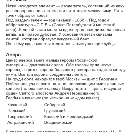
Ниже находится элемент — разделитель, состоящий из двух
разнонаправленных стрелок и пяти точек между ними. Пять
точек образуют крест.
Под разделителем — год чеканки «1868». Под годом
аббревиатура «С.П.Б.» (Санкт-Петербургский монетный
двор). В левой части монеты вдоль края находится лавровая
ветвь, а в правой дубовая. У основания ветви связаны
лентой, которая образует аккуратный бант.
По всему краю монеты отчеканены выступающие зубцы.
Аверс
Центр аверса занят малым гербом Российской
империи — двуглавым орлом. Обе головы орла несут
короны, а третья корона большего размера находится между
ними. Все три короны соединены лентой.
На груди орла находится герб Москвы — щит с Георгием
Победоносцем верхом на коне, поражающим змия длинным
копьём (голова змия слева). Вокруг щита — цепь, несущая
орден Святого апостола Андрея Первозванного.
Гербы на крыльях (по четыре на каждом крыле):
Казанский
Сибирский
Польский
Грузинский
Таврический
Киевский и Новгородский
Астраханский
Владимирский