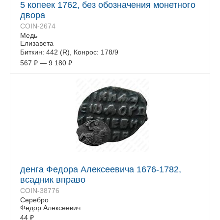
5 копеек 1762, без обозначения монетного
двора
COIN-2674
Медь
Елизавета
Биткин: 442 (R), Конрос: 178/9
567
₽
—
9 180
₽
денга Федора Алексеевича 1676-1782,
всадник вправо
COIN-38776
Серебро
Федор Алексеевич
44
₽