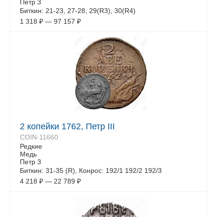
Петр 3
Биткин: 21-23, 27-28, 29(R3), 30(R4)
1 318
₽
—
97 157
₽
2 копейки 1762, Петр III
COIN-11660
Редкие
Медь
Петр 3
Биткин: 31-35 (R), Конрос: 192/1 192/2 192/3
4 218
₽
—
22 789
₽