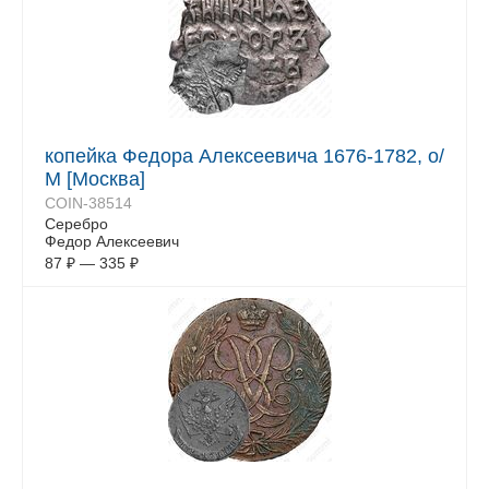
копейка Федора Алексеевича 1676-1782, о/
М [Москва]
COIN-38514
Серебро
Федор Алексеевич
87
₽
—
335
₽