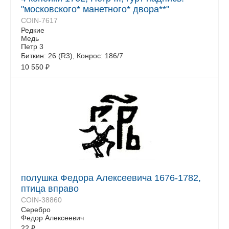
"московского* манетного* двора**"
COIN-7617
Редкие
Медь
Петр 3
Биткин: 26 (R3), Конрос: 186/7
10 550
₽
полушка Федора Алексеевича 1676-1782,
птица вправо
COIN-38860
Серебро
Федор Алексеевич
22
₽