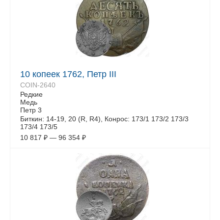
10 копеек 1762, Петр III
COIN-2640
Редкие
Медь
Петр 3
Биткин: 14-19, 20 (R, R4), Конрос: 173/1 173/2 173/3
173/4 173/5
10 817
₽
—
96 354
₽