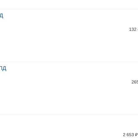
ПД
132
-ПД
26
2 653
₽