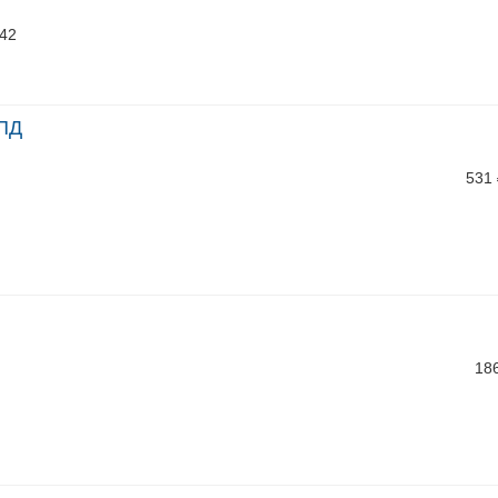
/42
-ПД
531
18