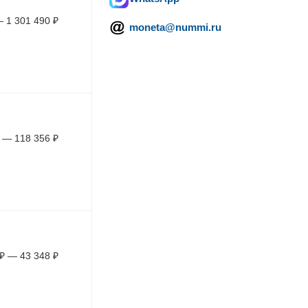
—
1 301 490
₽
moneta@nummi.ru
—
118 356
₽
₽
—
43 348
₽