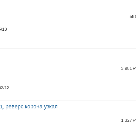
58
5/13
3 981
₽
62/12
, реверс корона узкая
1 327
₽