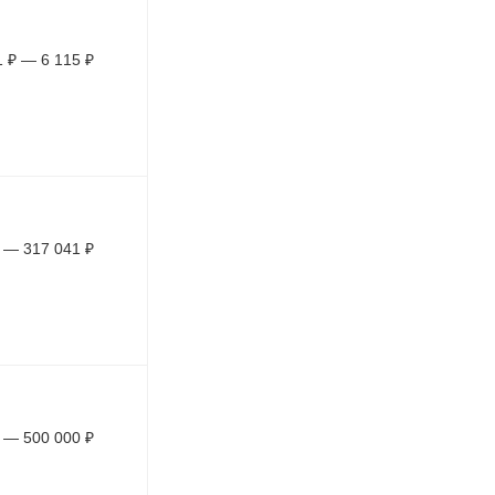
1
₽
—
6 115
₽
—
317 041
₽
—
500 000
₽