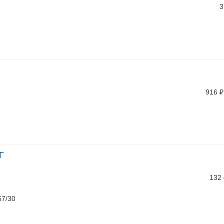
3
916
₽
Г
132
67/30