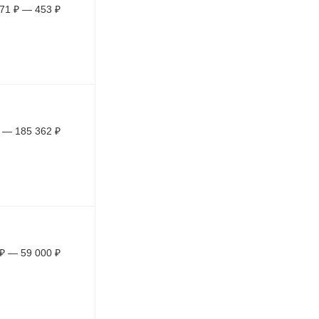
71
₽
—
453
₽
—
185 362
₽
₽
—
59 000
₽