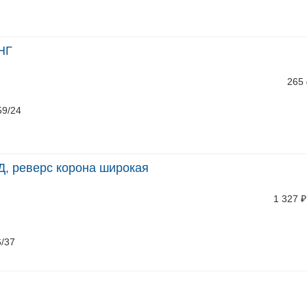
НГ
265
59/24
Д, реверс корона широкая
1 327
₽
6/37