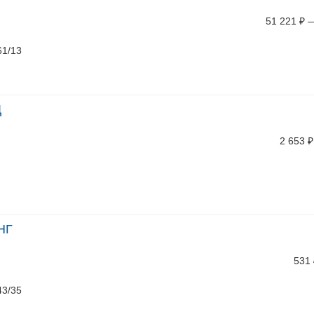
51 221
₽
61/13
Д
2 653
₽
НГ
531
43/35