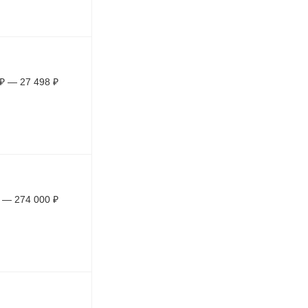
₽
—
27 498
₽
—
274 000
₽