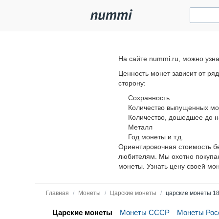
На сайте nummi.ru, можно узн
Ценность монет зависит от ря
сторону:
Сохранность
Количество выпущенных мо
Количество, дошедшее до 
Металл
Год монеты и т.д.
Ориентировочная стоимость б
любителям. Мы охотно покупае
монеты. Узнать цену своей мо
Главная
/
Монеты
/
Царские монеты
/
царские монеты 1
Царские монеты
Монеты СССР
Монеты Рос