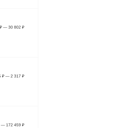
₽
—
30 802
₽
5
₽
—
2 317
₽
—
172 459
₽