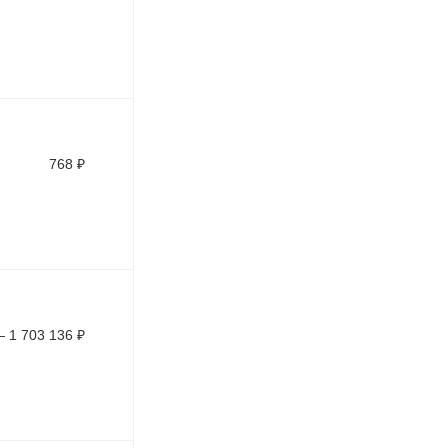
768
₽
—
1 703 136
₽