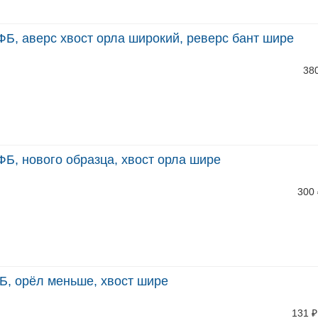
ФБ, аверс хвост орла широкий, реверс бант шире
38
ФБ, нового образца, хвост орла шире
300
Б, орёл меньше, хвост шире
131
₽