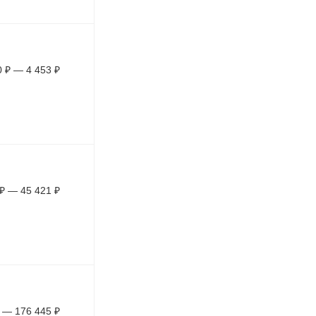
0
₽
—
4 453
₽
₽
—
45 421
₽
—
176 445
₽