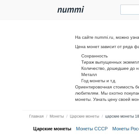
На сайте nummi.ru, можно узн
Цена монет зависит от ряда ф
Сохранность
Тираж выпущенных экземп
Количество, дошедшее до 
Металл
Год монеты и т.д.
Ориентировочная стоимость б
любителям. Мы охотно покупае
монеты. Узнать цену своей мо
Главная
/
Монеты
/
Царские монеты
/
царские монеты 1
Царские монеты
Монеты СССР
Монеты Рос