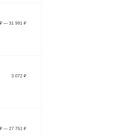
₽
—
31 991
₽
3 072
₽
₽
—
27 751
₽