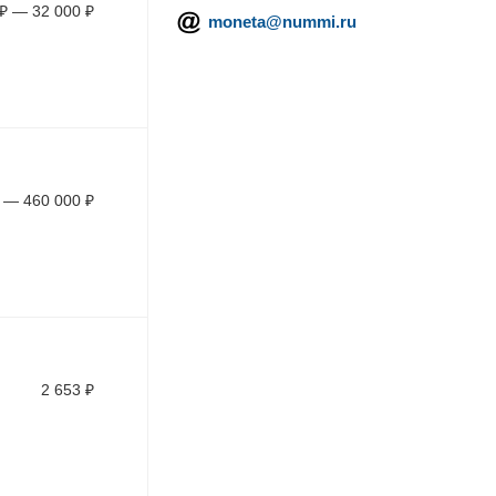
₽
—
32 000
₽
moneta@nummi.ru
—
460 000
₽
2 653
₽