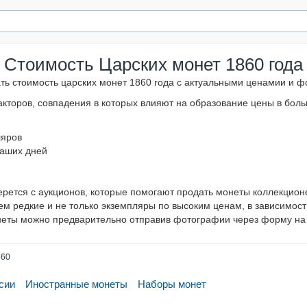
Стоимость Царских монет 1860 года
ать стоимость царских монет 1860 года с актуальными ценамии и 
акторов, совпадения в которых влияют на образование цены в бол
ляров
наших дней
ерется с аукционов, которые помогают продать монеты коллекцио
м редкие и не только экземпляры по высоким ценам, в зависимост
неты можно предварительно отправив фотографии через форму на 
860
сии
Иностранные монеты
Наборы монет