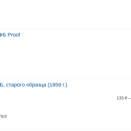
ФБ Proof
, старого образца (1859 г.)
133
₽
70/3