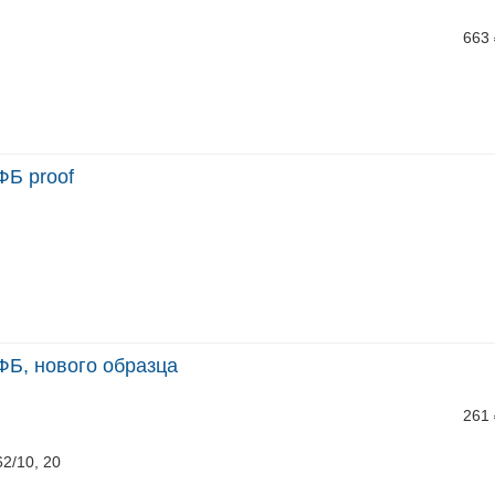
663
ФБ proof
ФБ, нового образца
261
62/10, 20