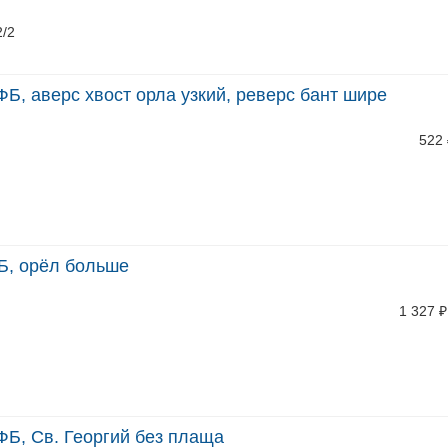
2/2
ФБ, аверс хвост орла узкий, реверс бант шире
522
Б, орёл больше
1 327
₽
ФБ, Св. Георгий без плаща