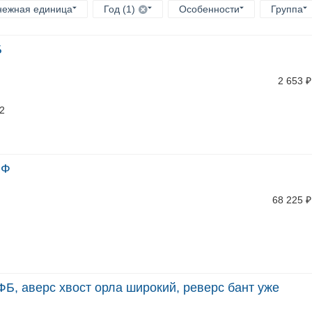
нежная единица
Год (1)
Особенности
Группа
Б
2 653
₽
/2
ПФ
68 225
₽
ФБ, аверс хвост орла широкий, реверс бант уже