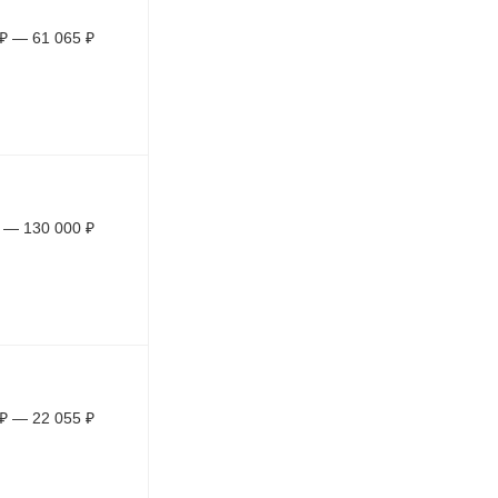
₽
—
61 065
₽
—
130 000
₽
₽
—
22 055
₽