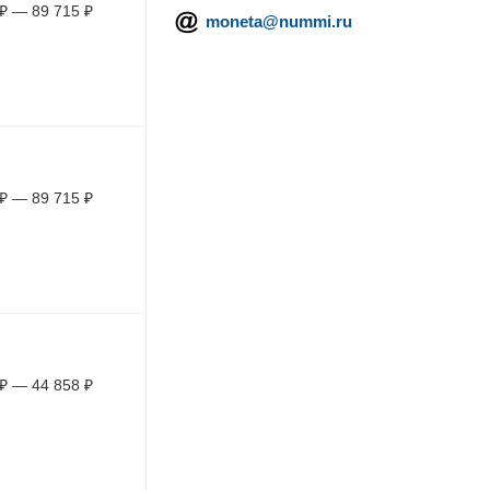
₽
—
89 715
₽
moneta@nummi.ru
₽
—
89 715
₽
₽
—
44 858
₽