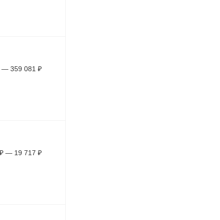
—
359 081
₽
₽
—
19 717
₽