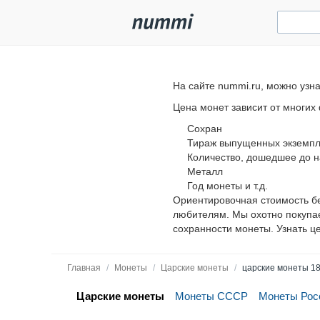
На сайте nummi.ru, можно узн
Цена монет зависит от многих
Сохран
Тираж выпущенных экземп
Количество, дошедшее до 
Металл
Год монеты и т.д.
Ориентировочная стоимость б
любителям. Мы охотно покупае
сохранности монеты. Узнать ц
Главная
/
Монеты
/
Царские монеты
/
царские монеты 1
Царские монеты
Монеты СССР
Монеты Рос