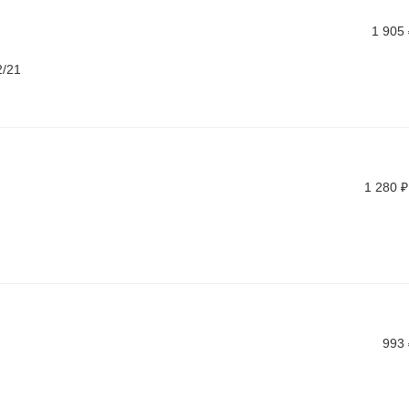
1 905
2/21
1 280
₽
993