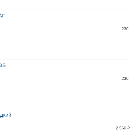
АГ
230
-ЭБ
230
адкий
2 560
₽