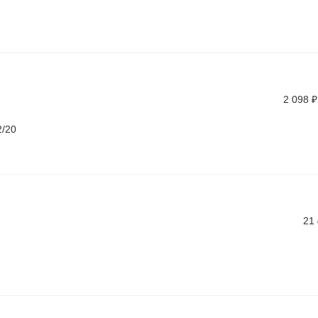
2 098
₽
2/20
21