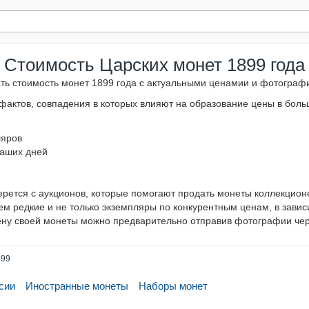
Стоимость Царских монет 1899 года
ать стоимость монет 1899 года с актуальными ценамии и фотограф
 фактов, совпадения в которых влияют на образование цены в бол
ляров
наших дней
ерется с аукционов, которые помогают продать монеты коллекцио
м редкие и не только экземпляры по конкурентным ценам, в завис
ену своей монеты можно предварительно отправив фотографии чер
899
сии
Иностранные монеты
Наборы монет