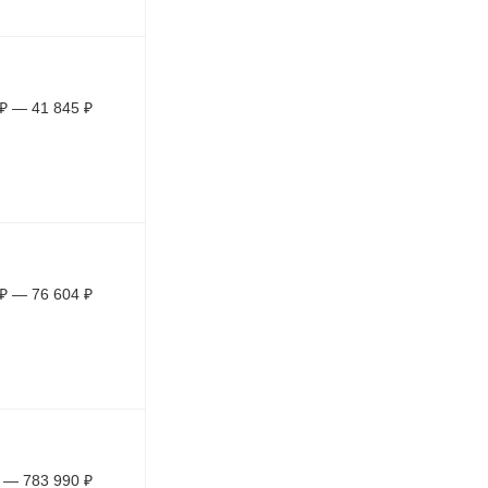
₽
—
41 845
₽
₽
—
76 604
₽
—
783 990
₽