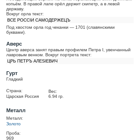
копьём. В правой лапе орёл держит скипетр, а в левой
державу.
Вокруг орла текст:
ВСЕ РОССIИ САМОДЕРЖЕЦЪ
Под хвостом орла год чеканки — 1701 (славянскими
буквами).
Аверс
Центр аверса занят правым профилем Петра I, увенчанный
лавровым венком. Вокруг портрета текст:
ЦРЬ ПЕТРЪ АЛЕSIЕВИЧ
Гурт
Гладкий
Страна:
Вес:
Царская Россия
6.94
гр.
Металл
Металл:
Золото
Проба:
969