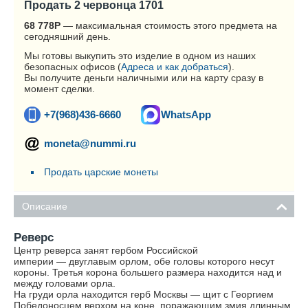
Продать 2 червонца 1701
68 778
Р
— максимальная стоимость этого предмета на
сегодняшний день.
Мы готовы выкупить это изделие в одном из наших
безопасных офисов (
Адреса и как добраться
).
Вы получите деньги наличными или на карту сразу в
момент сделки.
+7(968)436-6660
WhatsApp
moneta@nummi.ru
Продать царские монеты
Описание
Реверс
Центр реверса занят гербом Российской
империи — двуглавым орлом, обе головы которого несут
короны. Третья корона большего размера находится над и
между головами орла.
На груди орла находится герб Москвы — щит с Георгием
Победоносцем верхом на коне, поражающим змия длинным