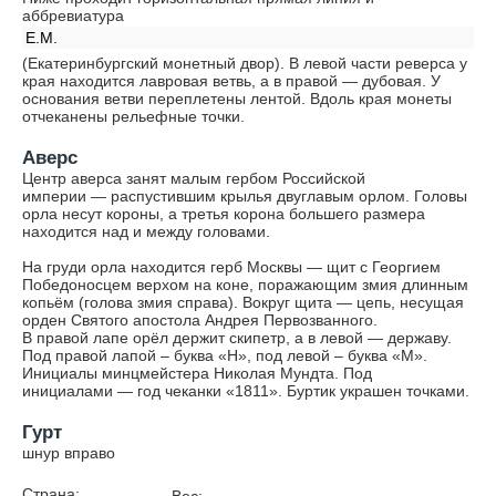
аббревиатура
Е.М.
(Екатеринбургский монетный двор). В левой части реверса у
края находится лавровая ветвь, а в правой — дубовая. У
основания ветви переплетены лентой. Вдоль края монеты
отчеканены рельефные точки.
Аверс
Центр аверса занят малым гербом Российской
империи — распустившим крылья двуглавым орлом. Головы
орла несут короны, а третья корона большего размера
находится над и между головами.
На груди орла находится герб Москвы — щит с Георгием
Победоносцем верхом на коне, поражающим змия длинным
копьём (голова змия справа). Вокруг щита — цепь, несущая
орден Святого апостола Андрея Первозванного.
В правой лапе орёл держит скипетр, а в левой — державу.
Под правой лапой – буква «Н», под левой – буква «М».
Инициалы минцмейстера Николая Мундта. Под
инициалами — год чеканки «1811». Буртик украшен точками.
Гурт
шнур вправо
Страна: