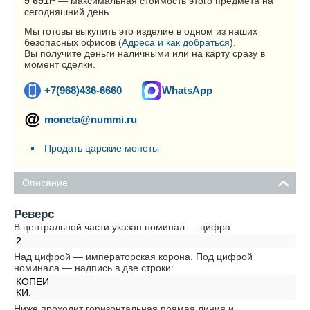
9 691
Р
— максимальная стоимость этого предмета на
сегодняшний день.
Мы готовы выкупить это изделие в одном из наших
безопасных офисов (
Адреса и как добраться
).
Вы получите деньги наличными или на карту сразу в
момент сделки.
+7(968)436-6660
WhatsApp
moneta@nummi.ru
Продать царские монеты
Описание
Реверс
В центральной части указан номинал — цифра
2
Над цифрой — императорская корона. Под цифрой
номинала — надпись в две строки:
КОПЕИ
КИ.
Ниже проходит горизонтальная прямая линия и