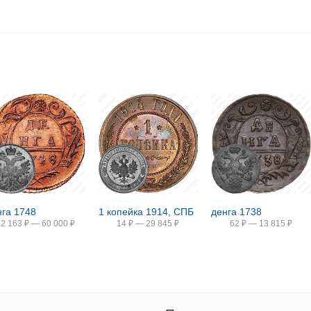
нга 1748
1 копейка 1914, СПБ
денга 1738
52 163
₽
—
60 000
₽
14
₽
—
29 845
₽
62
₽
—
13 815
₽