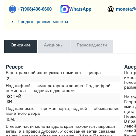
+7(968)436-6660
WhatsApp
moneta@
Продать царские монеты
Описание
Аукционы
Разновидности
Реверс
Аве
В центральной части указан номинал — цифра
Центр
импер
2
Голов
Над цифрой — императорская корона. Под цифрой
разме
номинала — надпись в две строки:
КОПЕЙ
На гр
КИ
Георг
змия 
Под надписью — прямая черта, под ней — обозначение
щита 
монетного двора
Перво
К.М.
В пра
левой
В левой части монеты вдоль края находится лавровая
левой
ветвь, а в правой дубовая. У основания ветви связаны
Берез