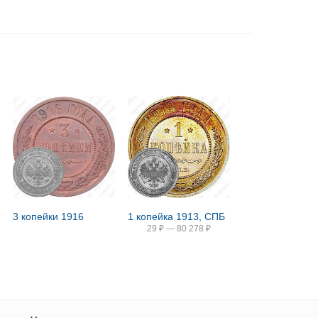
3 копейки 1916
1 копейка 1913, СПБ
29
₽
—
80 278
₽