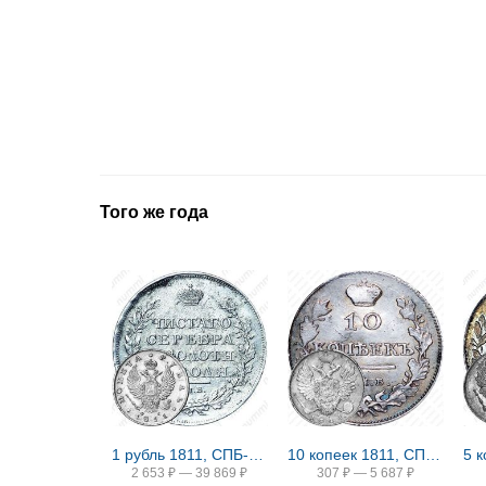
Того же года
1 рубль 1811, СПБ-ФГ
10 копеек 1811, СПБ-ФГ
2 653
₽
—
39 869
₽
307
₽
—
5 687
₽