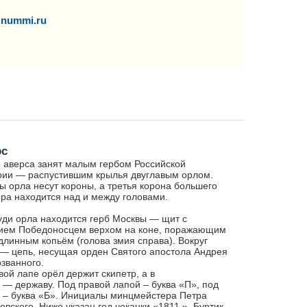
nummi.ru
рс
 аверса занят малым гербом Российской
ии — распустившим крылья двуглавым орлом.
ы орла несут короны, а третья корона большего
ра находится над и между головами.
уди орла находится герб Москвы — щит с
ием Победоносцем верхом на коне, поражающим
длинным копьём (голова змия справа). Вокруг
— цепь, несущая орден Святого апостола Андрея
званного.
вой лапе орёл держит скипетр, а в
 — державу. Под правой лапой – буква «П», под
 – буква «Б». Инициалы минцмейстера Петра
овского. Ниже указан год чеканки «1811.». Буртик