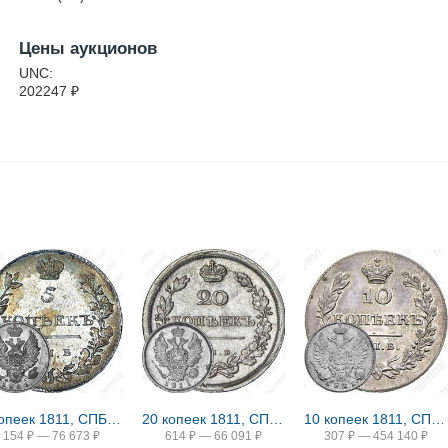
Цены аукционов
UNC:
202247
₽
5 копеек 1811, СПБ-ФГ
20 копеек 1811, СПБ-ФГ
10 копеек 1811, СПБ-ФГ, Новодел
154
₽
—
76 673
₽
614
₽
—
66 091
₽
307
₽
—
454 140
₽