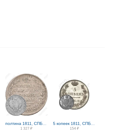
полтина 1811, СПБ-ФГ
5 копеек 1811, СПБ-ФГ, Новодел
1 327
₽
154
₽