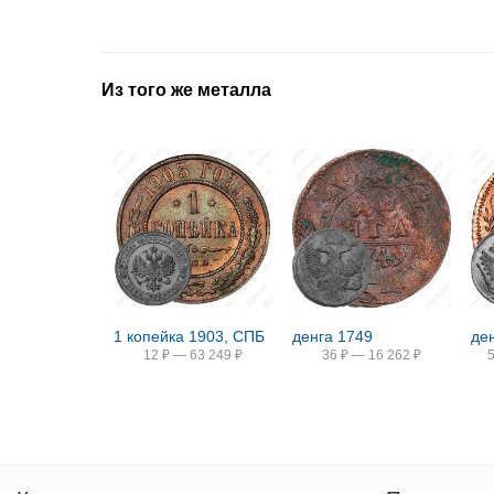
Из того же металла
1 копейка 1903, СПБ
денга 1749
де
12
₽
—
63 249
₽
36
₽
—
16 262
₽