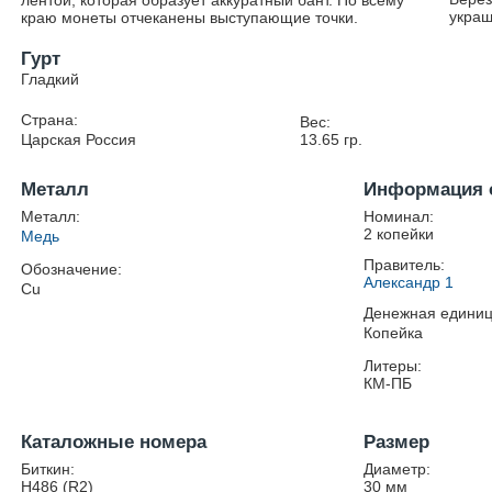
лентой, которая образует аккуратный бант. По всему
украш
краю монеты отчеканены выступающие точки.
Гурт
Гладкий
Страна:
Вес:
Царская Россия
13.65
гр.
Металл
Информация 
Металл:
Номинал:
2 копейки
Медь
Правитель:
Обозначение:
Александр 1
Cu
Денежная единиц
Копейка
Литеры:
КМ-ПБ
Каталожные номера
Размер
Биткин:
Диаметр:
Н486 (R2)
30
мм