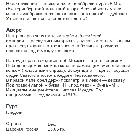
Ниже названия — прямая линия и аббревиатура «Е.М.»
(Екатеринбургский монетный двор). В левой части у края
монеты изображена лавровая ветвь, а в правой — дубовая.
У основания ветви переплетены лентой.
Аверс
Центр аверса занят малым гербом Российской
империи — распустившим крылья двуглавым орлом. Головы
орла несут короны, а третья корона большего размера
находится над и между головами.
На груди орла находится герб Москвы — щит с Георгием
Победоносцем верхом на коне, поражающим змия длинным
копьём (голова змия справа). Вокруг щита — цепь, несущая
орден Святого апостола Андрея Первозванного.
В правой лапе орёл держит скипетр, а в левой — державу.
Под правой лапой – буква «Н», под левой – буква «М».
Инициалы минцмейстера Николая Мундта. Под
инициалами — год чеканки «1813».
Гурт
Гладкий
Страна:
Вес:
Царская Россия
13.65
гр.