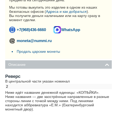
предмета на сегодняшний день.
Мы готовы выкупить это изделие в одном из наших
безопасных офисов (
Адреса и как добраться
).
Вы получите деньги наличными или на карту сразу в
момент сделки.
+7(968)436-6660
WhatsApp
moneta@nummi.ru
Продать царские монеты
Описание
Реверс
В центральной части указан номинал
2
Ниже идёт название денежной единицы: «КОПѢЙКИ».
Ниже названия — две заострённые направленные в разные
стороны линии с точкой между ними. Под линиями
находится аббревиатура «Е.М.» (Екатеринбургский
монетный двор).