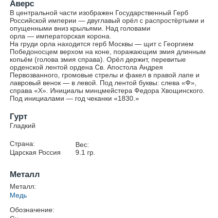
Аверс
В центральной части изображен Государственный Герб
Российской империи — двуглавый орёл с распростёртыми и
опущенными вниз крыльями. Над головами
орла — императорская корона.
На груди орла находится герб Москвы — щит с Георгием
Победоносцем верхом на коне, поражающим змия длинным
копьём (голова змия справа). Орёл держит, перевитые
орденской лентой ордена Св. Апостола Андрея
Первозванного, громовые стрелы и факел в правой лапе и
лавровый венок — в левой. Под лентой буквы: слева «Ф»,
справа «Х». Инициалы минцмейстера Федора Хвощинского.
Под инициалами — год чеканки «1830.»
Гурт
Гладкий
Страна:
Вес:
Царская Россия
9.1
гр.
Металл
Металл:
Медь
Обозначение: