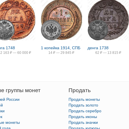
нга 1748
1 копейка 1914, СПБ
денга 1738
52 163
₽
—
60 000
₽
14
₽
—
29 845
₽
62
₽
—
13 815
₽
е группы монет
Продать
лей России
Продать монеты
ей
Продать золото
йки
Продать серебро
ек
Продать иконы
тые монеты
Продать значки
9 года
Продать купюры