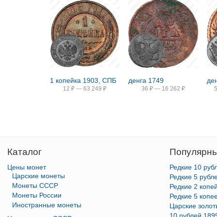
1 копейка 1903, СПБ
денга 1749
де
12
₽
—
63 249
₽
36
₽
—
16 262
₽
Каталог
Популярны
Цены монет
Редкие 10 руб
Царские монеты
Редкие 5 рубл
Монеты СССР
Редкие 2 копе
Монеты России
Редкие 5 копе
Иностранные монеты
Царские золо
10 рублей 189