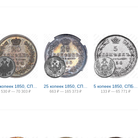
20 копеек 1850, СПБ-ПА, Св. Георгий в плаще
25 копеек 1850, СПБ-ПА
5 копеек 1850, СПБ-ПА, орёл 1846-1849
530
₽
—
70 303
₽
663
₽
—
165 373
₽
133
₽
—
65 771
₽