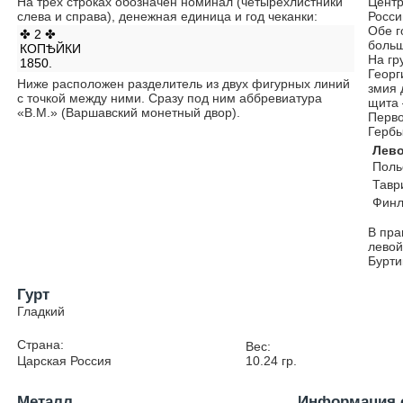
На трёх строках обозначен номинал (четырёхлистники
Центр
слева и справа), денежная единица и год чеканки:
Росси
Обе г
✤ 2 ✤
больш
КОПѢЙКИ
На гр
1850.
Георг
Ниже расположен разделитель из двух фигурных линий
змия 
с точкой между ними. Сразу под ним аббревиатура
щита 
«В.М.» (Варшавский монетный двор).
Перво
Гербы
Лево
Поль
Тавр
Финл
В пра
левой
Бурти
Гурт
Гладкий
Страна:
Вес:
Царская Россия
10.24
гр.
Металл
Информация 