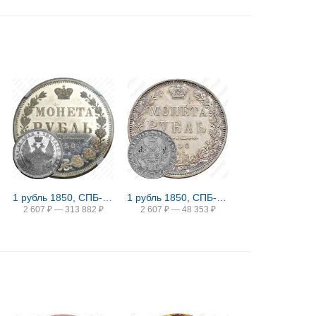
1 рубль 1850, СПБ-ПА, Св. Георгий без плаща
1 рубль 1850, СПБ-ПА, Св. Георгий в плаще
2 607
₽
—
313 882
₽
2 607
₽
—
48 353
₽