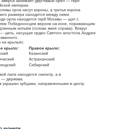
 аверса занимает двуглавый орёл — герб
йской империи.
оловы орла несут короны, а третья корона
его размера находится между ними.
уди орла находится герб Москвы — щит с
ием Победоносцем верхом на коне, поражающим
длинным копьём (голова змия справа). Вокруг
— цепь, несущая орден Святого апостола Андрея
званного.
 на крыльях:
е крыло:
Правое крыло:
ский
Казанский
ический
Астраханский
яндский
Сибирский
вой лапе находится скипетр, а в
 — держава.
к украшен зубцами, направленными в центр.
о монете