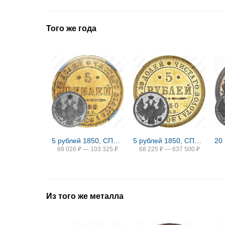
Того же года
5 рублей 1850, СПБ-АГ, орёл старого образца (1847 - 1849 гг.)
5 рублей 1850, СПБ-АГ, орёл нового образца (1851 - 1858 гг.)
68 026
₽
—
103 325
₽
68 225
₽
—
637 500
₽
Из того же металла