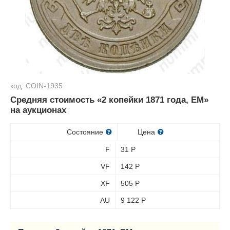
код: COIN-1935
Средняя стоимость «2 копейки 1871 года, ЕМ»
на аукционах
Состояние
Цена
F
31
Р
VF
142
Р
XF
505
Р
AU
9 122
Р