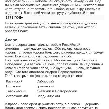
изогнутых линий и небольшой окружности между ними. Под
линиями обозначение монетного двора «Е.М.». Центральная
часть отделена от остального изображения, окружностью в
виде точек. В верхней части по кругу углубленный текст:
1871 ГОДА
Ниже вдоль края находится венок из лавровой и дубовой
ветвей. У основания ветви связаны лентой, узел которой
образует бант.
Аверс
Центр аверса занят малым гербом Российской
империи — двуглавым орлом. Обе головы орла несут
короны, а третья корона большего размера находится между
ними. Все три короны соединены лентой.
На груди орла находится герб Москвы — щит с Георгием
Победоносцем верхом на коне, поражающим змия длинным
копьём (голова змия слева). Вокруг щита — цепь, несущая
орден Святого апостола Андрея Первозванного.
Гербы на крыльях (по четыре на каждом крыле):
Казанский
Сибирский
Польский
Грузинский
Таврический
Киевский и Новгородский
Астраханский
Владимирский
В правой лапе орёл держит скипетр, а в левой — держава.
Вдоль края сверху и снизу расположены две полукруглые