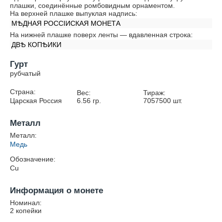
плашки, соединённые ромбовидным орнаментом.
На верхней плашке выпуклая надпись:
МѢДНАЯ РОССIИСКАЯ МОНЕТА
На нижней плашке поверх ленты — вдавленная строка:
ДВѢ КОПѢИКИ
Гурт
рубчатый
Страна:
Вес:
Тираж:
Царская Россия
6.56
гр.
7057500
шт.
Металл
Металл:
Медь
Обозначение:
Cu
Информация о монете
Номинал:
2 копейки