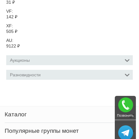
31
₽
VF:
142
₽
XF:
505
₽
AU:
9122
₽
Аукционы
Разновидности
Каталог
Позвонить
Популярные группы монет