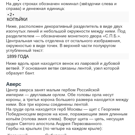
На двух строках обозначен номинал (звёздочки слева и
справа) и денежная единица:
⋆2⋆
КОПѢЙКИ
Ниже, расположен декоративный разделитель в виде двух
изогнутых линий и небольшой окружности между ними. Под
разделителем — обозначение монетного двора «С.П.Б.».
Центральная часть отделена от остального изображения,
окружностью в виде точек. В верхней части полукругом
углубленный текст:
1899 ГОДА
Ниже вдоль края находится венок из лавровой и дубовой
ветвей. У основания ветви связаны лентой, узел которой
образует бант.
Аверс
Центр аверса занят малым гербом Российской
империи — двуглавым орлом. Обе головы орла несут
короны, а третья корона большего размера находится между
ними. Все три короны соединены лентой.
На груди орла находится герб Москвы — щит с Георгием
Победоносцем верхом на коне, поражающим змия длинным
копьём (голова змия слева). Вокруг щита — цепь, несущая
орден Святого апостола Андрея Первозванного.
Гербы на крыльях (по четыре на каждом крыле):