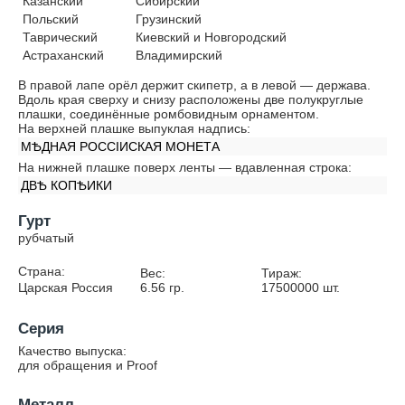
Казанский
Сибирский
Польский
Грузинский
Таврический
Киевский и Новгородский
Астраханский
Владимирский
В правой лапе орёл держит скипетр, а в левой — держава.
Вдоль края сверху и снизу расположены две полукруглые
плашки, соединённые ромбовидным орнаментом.
На верхней плашке выпуклая надпись:
МѢДНАЯ РОССIИСКАЯ МОНЕТА
На нижней плашке поверх ленты — вдавленная строка:
ДВѢ КОПѢИКИ
Гурт
рубчатый
Страна:
Вес:
Тираж:
Царская Россия
6.56
гр.
17500000
шт.
Серия
Качество выпуска:
для обращения и Proof
Металл