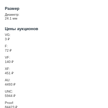
Размер
Диаметр:
24.1
мм
Цены аукционов
VG:
3
₽
F:
72
₽
VF:
140
₽
XF:
451
₽
AU:
4493
₽
UNC:
5944
₽
Proof:
84423
₽