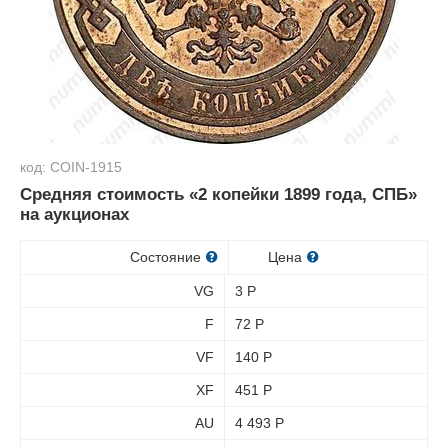
код: COIN-1915
Средняя стоимость «2 копейки 1899 года, СПБ»
на аукционах
Состояние
Цена
VG
3
Р
F
72
Р
VF
140
Р
XF
451
Р
AU
4 493
Р