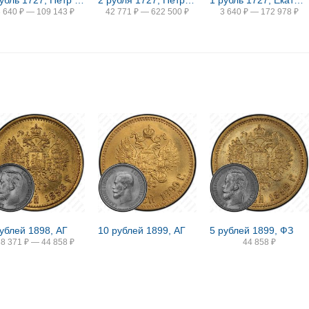
1 рубль 1727, Петр II, московский тип
2 рубля 1727, Петр II, новодел
1 рубль 1727, Екатерина, московский тип, портрет вправо, под хвостом орла две звезды
3 640
₽
—
109 143
₽
42 771
₽
—
622 500
₽
3 640
₽
—
172 978
₽
рублей 1898, АГ
10 рублей 1899, АГ
5 рублей 1899, ФЗ
38 371
₽
—
44 858
₽
44 858
₽