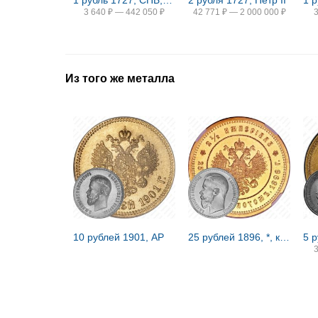
1 рубль 1727, СПБ, Екатерина, петербургский тип, шея короткая
2 рубля 1727, Петр II
3 640
₽
—
442 050
₽
42 771
₽
—
2 000 000
₽
Из того же металла
10 рублей 1901, АР
25 рублей 1896, *, коронация Николая II
5 