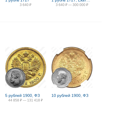
1 рубль 1727
1 рубль 1727, Екатерина, московский тип, портрет вправо, под хвостом орла две точки
3 640
₽
3 640
₽
—
300 000
₽
5 рублей 1900, ФЗ
10 рублей 1900, ФЗ
44 858
₽
—
131 418
₽