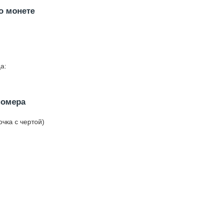
о монете
а:
номера
очка с чертой)