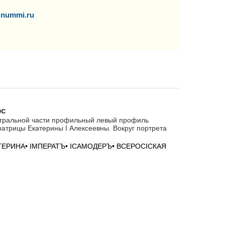
nummi.ru
рс
тральной части профильный левый профиль
атрицы Екатерины I Алексеевны. Вокруг портрета
ТЕРИНА• IМПЕРАТЪ• IСАМОДЕРЪ• ВСЕРОСIСКАЯ