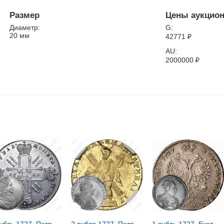
Размер
Цены аукцио
Диаметр:
G:
20
мм
42771
₽
AU:
2000000
₽