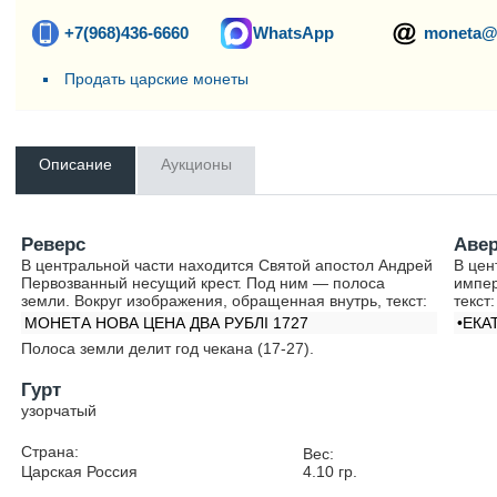
+7(968)436-6660
WhatsApp
moneta@
Продать царские монеты
Описание
Аукционы
Реверс
Аве
В центральной части находится Святой апостол Андрей
В цен
Первозванный несущий крест. Под ним — полоса
импер
земли. Вокруг изображения, обращенная внутрь, текст:
текст:
МОНЕТА НОВА ЦЕНА ДВА РУБЛI 1727
•ЕКА
Полоса земли делит год чекана (17-27).
Гурт
узорчатый
Страна:
Вес:
Царская Россия
4.10
гр.