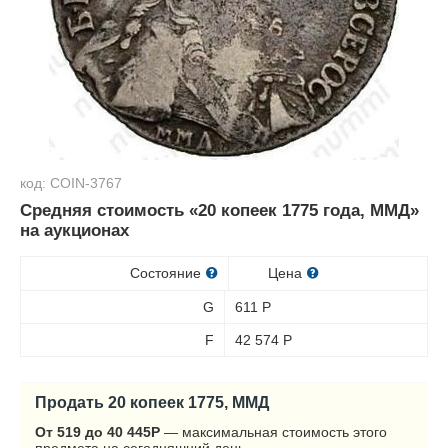
код: COIN-3767
Средняя стоимость «20 копеек 1775 года, ММД»
на аукционах
Состояние
Цена
G
611
Р
F
42 574
Р
Продать 20 копеек 1775, ММД
От 519 до 40 445
Р
— максимальная стоимость этого