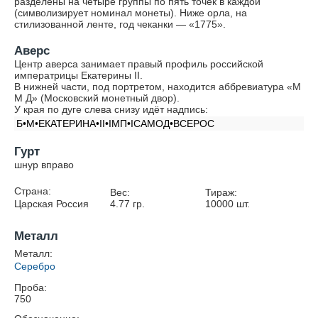
разделены на четыре группы по пять точек в каждой
(символизирует номинал монеты). Ниже орла, на
стилизованной ленте, год чеканки — «1775».
Аверс
Центр аверса занимает правый профиль российской
императрицы Екатерины II.
В нижней части, под портретом, находится аббревиатура «М
М Д» (Московский монетный двор).
У края по дуге слева снизу идёт надпись:
Б•М•ЕКАТЕРИНА•II•IМП•IСАМОД•ВСЕРОС
Гурт
шнур вправо
Страна:
Вес:
Тираж:
Царская Россия
4.77
гр.
10000
шт.
Металл
Металл:
Серебро
Проба:
750