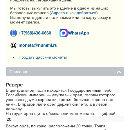
предмета на сегодняшний день.
Мы готовы выкупить это изделие в одном из наших
безопасных офисов (
Адреса и как добраться
).
Вы получите деньги наличными или на карту сразу в
момент сделки.
+7(968)436-6660
WhatsApp
moneta@nummi.ru
Продать царские монеты
Описание
Реверс
В центральной части находится Государственный Герб
Российской империи — двуглавый орёл, головы которого
увенчаны двумя коронами, третья, большая корона над
ними. В правой лапе орёл держит скипетр, а в левой
державу.
На груди орла щит с обозначением номинала — цифрой
20
Вокруг орла, по краю, расположены 20 точек. Точки