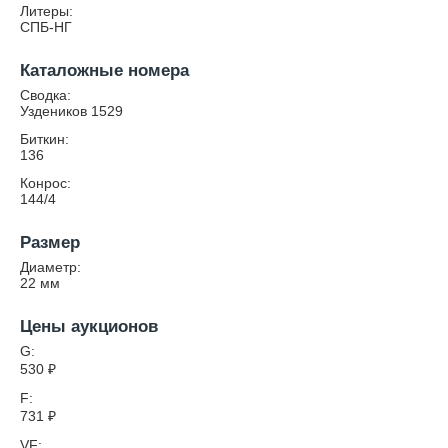
Литеры:
СПБ-НГ
Каталожные номера
Сводка:
Уздеников 1529
Биткин:
136
Конрос:
144/4
Размер
Диаметр:
22
мм
Цены аукционов
G:
530
₽
F:
731
₽
VF: