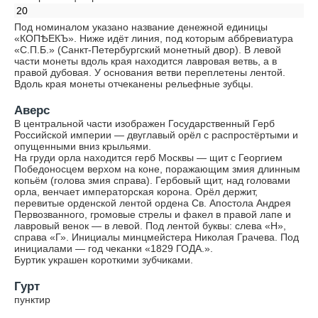
20
Под номиналом указано название денежной единицы
«КОПѢЕКЪ». Ниже идёт линия, под которым аббревиатура
«С.П.Б.» (Санкт-Петербургский монетный двор). В левой
части монеты вдоль края находится лавровая ветвь, а в
правой дубовая. У основания ветви переплетены лентой.
Вдоль края монеты отчеканены рельефные зубцы.
Аверс
В центральной части изображен Государственный Герб
Российской империи — двуглавый орёл с распростёртыми и
опущенными вниз крыльями.
На груди орла находится герб Москвы — щит с Георгием
Победоносцем верхом на коне, поражающим змия длинным
копьём (голова змия справа). Гербовый щит, над головами
орла, венчает императорская корона. Орёл держит,
перевитые орденской лентой ордена Св. Апостола Андрея
Первозванного, громовые стрелы и факел в правой лапе и
лавровый венок — в левой. Под лентой буквы: слева «Н»,
справа «Г». Инициалы минцмейстера Николая Грачева. Под
инициалами — год чеканки «1829 ГОДА.».
Буртик украшен короткими зубчиками.
Гурт
пунктир