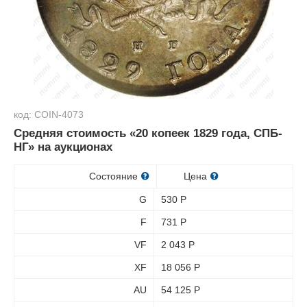
код: COIN-4073
Средняя стоимость «20 копеек 1829 года, СПБ-
НГ» на аукционах
Состояние
Цена
G
530
Р
F
731
Р
VF
2 043
Р
XF
18 056
Р
AU
54 125
Р