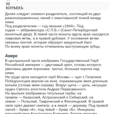
20
КОПѢЕКЪ
Далее следует элемент-разделитель, состоящий из двух
разнонаправленных линий с окантованной точкой между
ними.
Под разделителем — год чеканки «1844». Под
годом — аббревиатура «С.П.Б.» (Санкт-Петербургский
монетный двор). В левой части монеты вдоль края находится
лавровая ветвь, а в правой дубовая. У основания ветви
связаны лентой, которая образует аккуратный бант.
По всему краю монеты отчеканены выступающие зубцы.
Аверс
В центральной части изображен Государственный Герб
Российской империи — двуглавый орёл, головы которого
увенчаны двумя коронами, третья, большая корона над
ними.
На груди орла находится герб Москвы — щит с Георгием
Победоносцем верхом на коне, поражающим змия длинным
копьём (голова змия справа). Вокруг щита — цепь, несущая
орден Святого апостола Андрея Первозванного.
На крыльях изображены титульные гербы: на
правом — Казанский, Астраханский и Сибирский, на
левом — Польский, Таврический и Финляндский. В правой
лапе орёл держит скипетр, а в левой — державу. Под правой
лапой – буква «К», под левой – буква «Б». Инициалы
минцмейстера Константина Бутенева. Буртик украшен