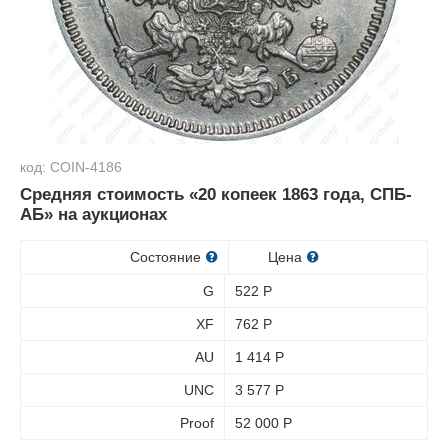
код: COIN-4186
Средняя стоимость «20 копеек 1863 года, СПБ-
АБ» на аукционах
Состояние
Цена
G
522
Р
XF
762
Р
AU
1 414
Р
UNC
3 577
Р
Proof
52 000
Р