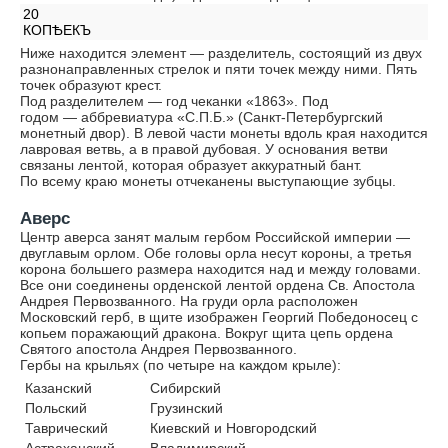
20
КОПѢЕКЪ
Ниже находится элемент — разделитель, состоящий из двух
разнонаправленных стрелок и пяти точек между ними. Пять
точек образуют крест.
Под разделителем — год чеканки «1863». Под
годом — аббревиатура «С.П.Б.» (Санкт-Петербургский
монетный двор). В левой части монеты вдоль края находится
лавровая ветвь, а в правой дубовая. У основания ветви
связаны лентой, которая образует аккуратный бант.
По всему краю монеты отчеканены выступающие зубцы.
Аверс
Центр аверса занят малым гербом Российской империи —
двуглавым орлом. Обе головы орла несут короны, а третья
корона большего размера находится над и между головами.
Все они соединены орденской лентой ордена Св. Апостола
Андрея Первозванного. На груди орла расположен
Московский герб, в щите изображен Георгий Победоносец с
копьем поражающий дракона. Вокруг щита цепь ордена
Святого апостола Андрея Первозванного.
Гербы на крыльях (по четыре на каждом крыле):
Казанский
Сибирский
Польский
Грузинский
Таврический
Киевский и Новгородский