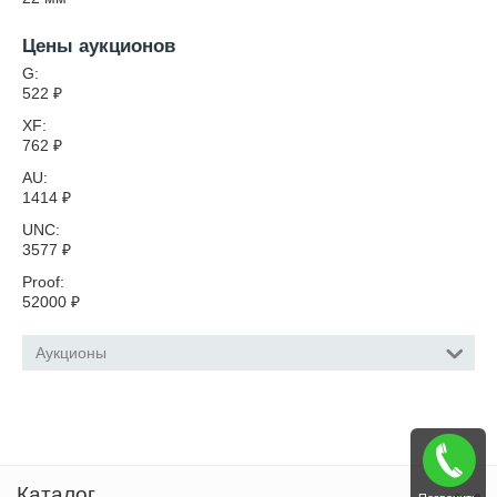
Цены аукционов
G:
522
₽
XF:
762
₽
AU:
1414
₽
UNC:
3577
₽
Proof:
52000
₽
Аукционы
Каталог