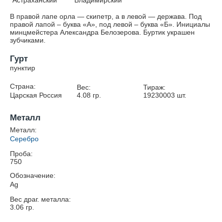
Астраханский
Владимирский
В правой лапе орла — скипетр, а в левой — держава. Под
правой лапой – буква «А», под левой – буква «Б». Инициалы
минцмейстера Александра Белозерова. Буртик украшен
зубчиками.
Гурт
пунктир
Страна:
Вес:
Тираж:
Царская Россия
4.08
гр.
19230003
шт.
Металл
Металл:
Серебро
Проба:
750
Обозначение:
Ag
Вес драг. металла:
3.06
гр.