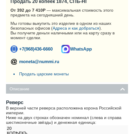
Продать 20 копеек 1874, СПБ-HI
От 392 до 7 410
Р
— максимальная стоимость этого
предмета на сегодняшний день.
Мы готовы выкупить это изделие в одном из наших
безопасных офисов (
Адреса и как добраться
).
Вы получите деньги наличными или на карту сразу в
момент сделки.
+7(968)436-6660
WhatsApp
moneta@nummi.ru
Продать царские монеты
Описание
Реверс
В верхней части реверса расположена корона Российской
империи.
Ниже на двух строках обозначен номинал (слева и справа
шестиконечные звёзды) и денежная единица:
20
КОПѢЕКЪ