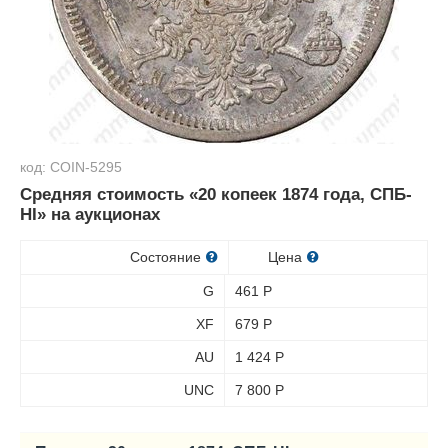
код: COIN-5295
Средняя стоимость «20 копеек 1874 года, СПБ-
HI» на аукционах
Состояние
Цена
G
461
Р
XF
679
Р
AU
1 424
Р
UNC
7 800
Р