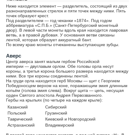
Ниже находится элемент — разделитель, состоящий из двух
разнонаправленных стрелок и пяти точек между ними. Пять
точек образуют крест.
Под разделителем — год чеканки «1874». Под годом
аббревиатура «С.П.Б.» (Санкт-Петербургский монетный
двор). В левой части монеты вдоль края находится лавровая
ветвь, а в правой дубовая. У основания ветви связаны
лентой, которая образует аккуратный бант.
По всему краю монеты отчеканены выступающие зубцы.
Аверс
Центр аверса занят малым гербом Российской
империи — двуглавым орлом. Обе головы орла несут
короны, а третья корона большего размера находится между
ними. Все три короны соединены лентой.
На груди орла находится герб Москвы — щит с Георгием
Победоносцем верхом на коне, поражающим змия длинным
копьём (голова змия слева). Вокруг щита — цепь, несущая
орден Святого апостола Андрея Первозванного.
Гербы на крыльях (по четыре на каждом крыле):
Казанский
Сибирский
Польский
Грузинский
Таврический
Киевский и Новгородский
Астраханский
Владимирский