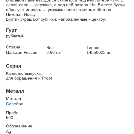
В правой лапе находится скипетр, а под ней литера «Н». В
левой лапе — держава, а под ней литера «I». Вместе буквы
образуют инициалы, указывающие на минцмейстера
Николая Иоссу.
Буртик украшают зубчики, направленные к центру.
Гурт
рубчатый
Страна:
Вес:
Тираж:
Царская Россия
3.60
гр.
14850003
шт.
Серия
Качество выпуска:
для обращения и Proof
Металл
Металл:
Серебро
Проба:
500
Обозначение:
Ag